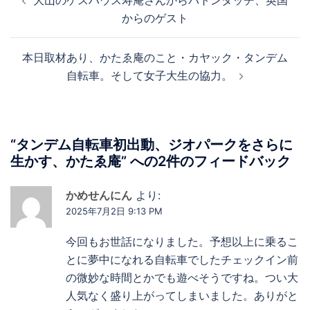
大山のゲスハウス寿庵さんからバトンタッチ、英国
稿
からのゲスト
ナ
ビ
本日取材あり、かたゑ庵のこと・カヤック・タンデム
ゲ
自転車。そして女子大生の協力。
ー
シ
ョ
ン
“
タンデム自転車初出動、ジオパークをさらに
生かす、かたゑ庵
” への2件のフィードバック
かめせんにん
より:
2025年7月2日 9:13 PM
今回もお世話になりました。予想以上に乗るこ
とに夢中になれる自転車でしたチェックイン前
の微妙な時間とかでも遊べそうですね。つい大
人気なく盛り上がってしまいました。ありがと