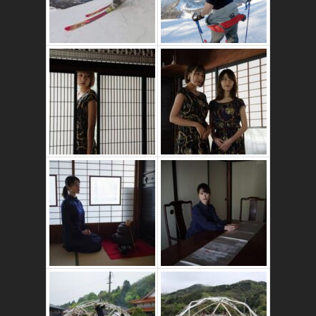
かたゑ庵築100年
の古民家