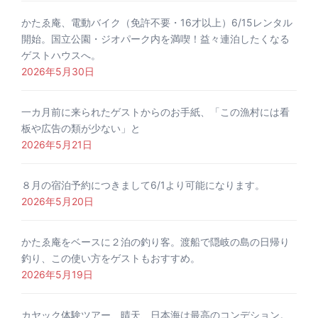
かたゑ庵、電動バイク（免許不要・16才以上）6/15レンタル
開始。国立公園・ジオパーク内を満喫！益々連泊したくなる
ゲストハウスへ。
2026年5月30日
一カ月前に来られたゲストからのお手紙、「この漁村には看
板や広告の類が少ない」と
2026年5月21日
８月の宿泊予約につきまして6/1より可能になります。
2026年5月20日
かたゑ庵をベースに２泊の釣り客。渡船で隠岐の島の日帰り
釣り、この使い方をゲストもおすすめ。
2026年5月19日
カヤック体験ツアー、晴天、日本海は最高のコンデション。