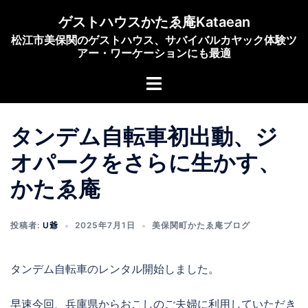
コ
ゲストハウスかたゑ庵Kataean
ン
松江市美保関のゲストハウス、サバイバルカヤック体験ツ
テ
アー・ワーケーションにも最適
ン
ト
ツ
グ
へ
ル
ス
タンデム自転車初出動、ジ
メ
キ
ニ
ッ
オパークをさらに生かす、
ュ
プ
かたゑ庵
ー
投稿者:
U爺
2025年7月1日
美保関町かたゑ庵ブログ
タンデム自転車のレンタル開始しました。
早速今回、兵庫県からおこしのご夫婦に利用していただき