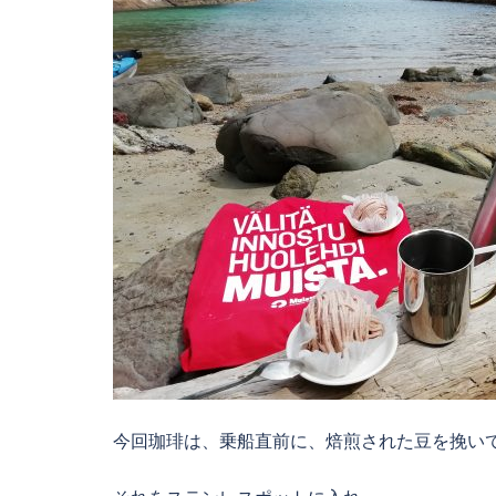
今回珈琲は、乗船直前に、焙煎された豆を挽い