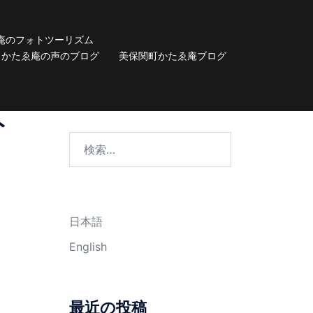
庵のフォトツーリズム
かたゑ庵の声のブログ
美保関町かたゑ庵ブログ
ト
検
索:
日本語
English
最近の投稿