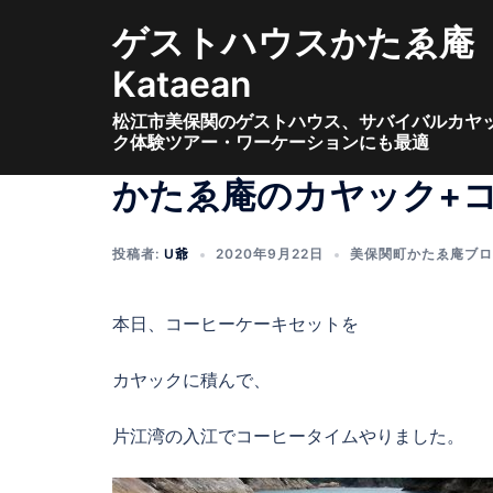
コ
ゲストハウスかたゑ庵
ン
テ
Kataean
ン
松江市美保関のゲストハウス、サバイバルカヤ
ツ
ク体験ツアー・ワーケーションにも最適
へ
ス
かたゑ庵のカヤック+
キ
ッ
投稿者:
U爺
2020年9月22日
美保関町かたゑ庵ブロ
プ
本日、コーヒーケーキセットを
カヤックに積んで、
片江湾の入江でコーヒータイムやりました。