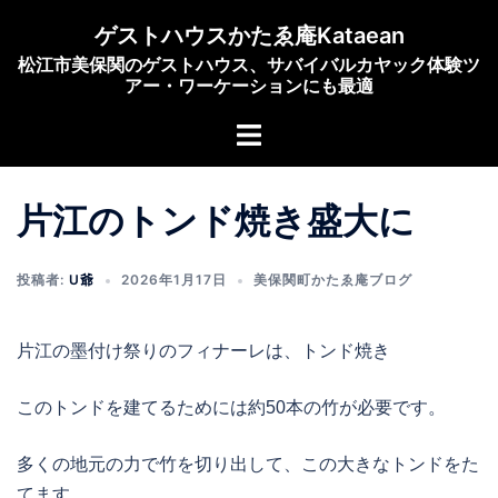
コ
ゲストハウスかたゑ庵Kataean
ン
松江市美保関のゲストハウス、サバイバルカヤック体験ツ
テ
アー・ワーケーションにも最適
ン
ト
ツ
グ
へ
ル
ス
片江のトンド焼き盛大に
メ
キ
ニ
ッ
ュ
プ
投稿者:
U爺
2026年1月17日
美保関町かたゑ庵ブログ
ー
片江の墨付け祭りのフィナーレは、トンド焼き
このトンドを建てるためには約50本の竹が必要です。
多くの地元の力で竹を切り出して、この大きなトンドをた
てます。