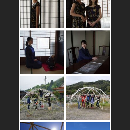
かたゑ庵築100年
の古民家