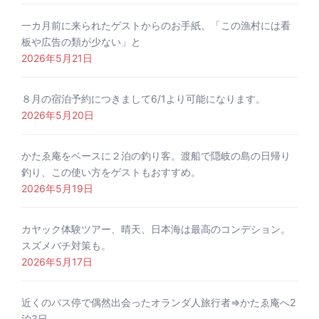
一カ月前に来られたゲストからのお手紙、「この漁村には看
板や広告の類が少ない」と
2026年5月21日
８月の宿泊予約につきまして6/1より可能になります。
2026年5月20日
かたゑ庵をベースに２泊の釣り客。渡船で隠岐の島の日帰り
釣り、この使い方をゲストもおすすめ。
2026年5月19日
カヤック体験ツアー、晴天、日本海は最高のコンデション。
スズメバチ対策も。
2026年5月17日
近くのバス停で偶然出会ったオランダ人旅行者⇒かたゑ庵へ2
泊3日