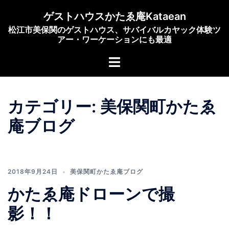
コ
ゲストハウスかたゑ庵Kataean
ン
松江市美保関のゲストハウス、サバイバルカヤック体験ツ
テ
アー・ワーケーションにも最適
ン
ト
ツ
グ
へ
ル
ス
メ
キ
カテゴリー:
美保関町かたゑ
ニ
ッ
庵ブログ
ュ
プ
ー
2018年9月24日
美保関町かたゑ庵ブログ
かたゑ庵ドローンで撮
影！！