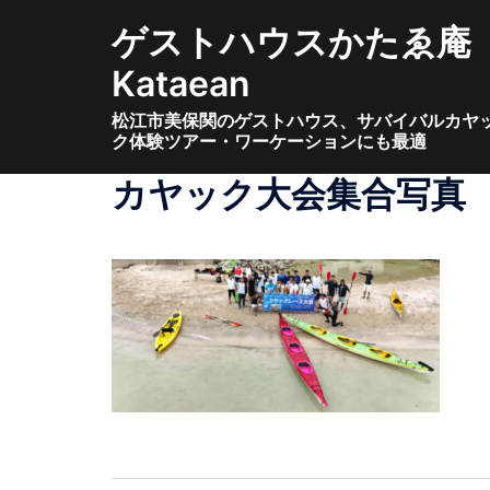
コ
ゲストハウスかたゑ庵
ン
テ
Kataean
ン
松江市美保関のゲストハウス、サバイバルカヤ
ツ
ク体験ツアー・ワーケーションにも最適
へ
ス
カヤック大会集合写真
キ
ッ
プ