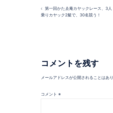
投
第一回かたゑ庵カヤックレース、3人
稿
乗りカヤック2艇で、30名競う！
ナ
ビ
ゲ
コメントを残す
ー
シ
メールアドレスが公開されることはあ
ョ
コメント
※
ン