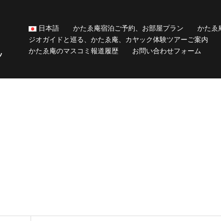
日本語
かたゑ庵宿泊ご予約、お部屋プラン
かたゑ
ジオガイドと巡る、かたゑ庵、カヤック体験ツアーご案内
かたゑ庵のマスコミ報道履歴
お問い合わせフォーム
ッ