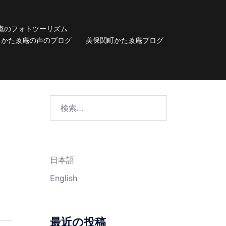
庵のフォトツーリズム
かたゑ庵の声のブログ
美保関町かたゑ庵ブログ
検
索:
日本語
English
最近の投稿