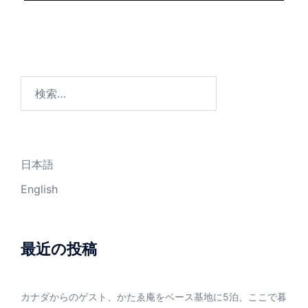
検
索:
日本語
English
最近の投稿
カナダからのゲスト、かたゑ庵をベース基地に5泊、ここで暮