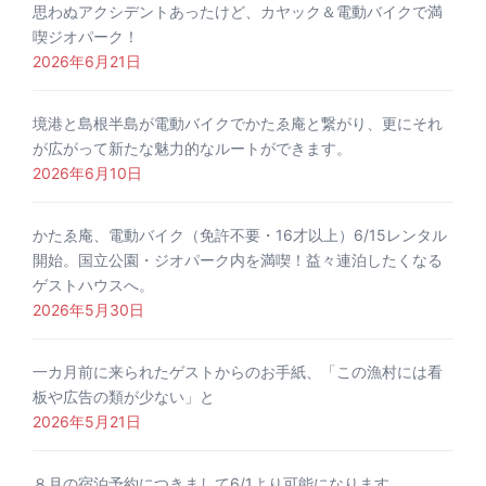
思わぬアクシデントあったけど、カヤック＆電動バイクで満
喫ジオパーク！
2026年6月21日
境港と島根半島が電動バイクでかたゑ庵と繋がり、更にそれ
が広がって新たな魅力的なルートができます。
2026年6月10日
かたゑ庵、電動バイク（免許不要・16才以上）6/15レンタル
開始。国立公園・ジオパーク内を満喫！益々連泊したくなる
ゲストハウスへ。
2026年5月30日
一カ月前に来られたゲストからのお手紙、「この漁村には看
板や広告の類が少ない」と
2026年5月21日
８月の宿泊予約につきまして6/1より可能になります。