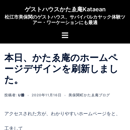
コ
ゲストハウスかたゑ庵Kataean
ン
松江市美保関のゲストハウス、サバイバルカヤック体験ツ
テ
アー・ワーケーションにも最適
ン
ト
ツ
グ
へ
ル
ス
本日、かたゑ庵のホームペ
メ
キ
ニ
ッ
ージデザインを刷新しまし
ュ
プ
た。
ー
投稿者:
U爺
2020年11月16日
美保関町かたゑ庵ブログ
アクセスされた方が、わかりやすいホームページをと、
工夫して