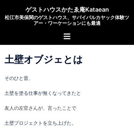
コ
ゲストハウスかたゑ庵Kataean
ン
松江市美保関のゲストハウス、サバイバルカヤック体験ツ
テ
アー・ワーケーションにも最適
ン
ト
ツ
グ
へ
ル
ス
土壁オブジェとは
メ
キ
ニ
ッ
ュ
プ
そのひと昔、
ー
土壁を塗る仕事が無くなってきたと
友人の左官さんが、言ったことで
土壁プロジェクトを立ち上げた。