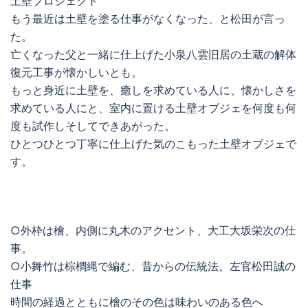
土壁プロジェクト
もう最近は土壁を塗る仕事がなくなった、と松田が言っ
た。
亡くなった父と一緒に仕上げた小泉八雲旧居の土蔵の解体
復元工事が懐かしいとも。
もっと身近に土壁を、癒しを求めている人に、懐かしさを
求めている人にと、室内に置ける土壁オブジェを何度も何
度も試作しそしてできあがった。
ひとつひとつ丁寧に仕上げた気のこもった土壁オブジェで
す。
○外枠は檜、内側に丸木のアクセント、大工大坂栄次の仕
事。
○小舞竹は棕櫚縄で編む、昔からの伝統法。左官松田誠の
仕事
時間の経過とともに檜のその色は味わいのある色へ