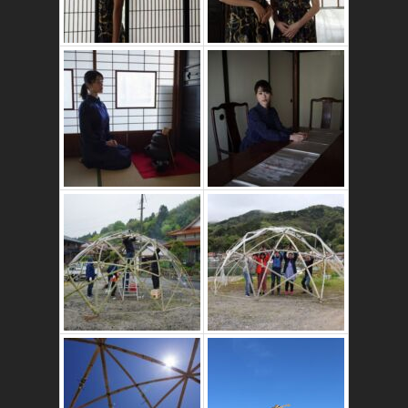
かたゑ庵築100年
の古民家
竹ドームのワーク