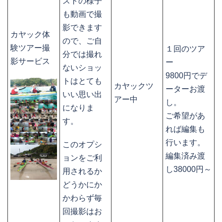
ストの様子
も動画で撮
影できます
カヤック体
ので、ご自
験ツアー撮
１回のツア
分では撮れ
影サービス
ー
ないショッ
9800円でデ
トはとても
カヤックツ
ーターお渡
いい思い出
アー中
し。
になりま
ご希望があ
す。
れば編集も
行います。
このオプシ
編集済み渡
ョンをご利
し38000円～
用されるか
どうかにか
かわらず毎
回撮影はお