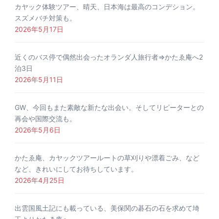
カヤック体験ツアー、晴天、日本海は最高のコンデション。
スズメバチ対策も。
2026年5月17日
近くのバス停で偶然出会ったオランダ人旅行者⇒かたゑ庵へ2
泊3日
2026年5月11日
GW、今回もまた素敵な新たな出会い。そしてリピーターとの
再会や国際交流も。
2026年5月6日
かたゑ庵、カヤックツアールートの草刈りや漂着ごみ、など
など、きれいにしてお待ちしています。
2026年4月25日
出雲国風土記にも載っている、美保関の碁石の石を求めて埼