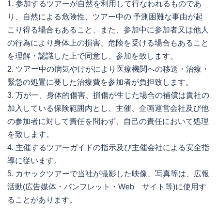
1. 参加するツアーが自然を利用して行なわれるものであ
り、自然による危険性、ツアー中の 予測困難な事由が起
こり得る場合もあること、また、参加中に参加者又は他人
の行為により身体上の損害、危険を受ける場合もあること
を理解・認識した上で同意し、参加を致します。
2. ツアー中の病気やけがにより医療機関への移送・治療・
緊急の処置に要した治療費を参加者が負担致します。
3. 万が一、身体的傷害、損傷が生じた場合の補償は貴社の
加入している保険範囲内とし、主催、企画運営会社及び他
の参加者に対して責任を問わず、自己の責任において処理
を致します。
4. 主催するツアーガイドの指示及び主催会社による安全指
導に従います。
5. カヤックツアーで当社が撮影した映像、写真等は、広報
活動(広告媒体・パンフレット・Web サイト等)に使用す
ることがあります。