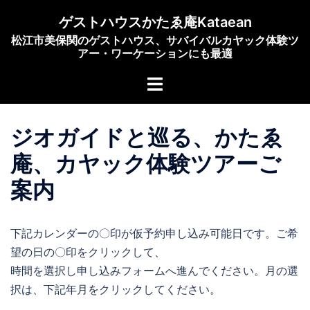
コ
ゲストハウスかたゑ庵Kataean
ン
松江市美保関のゲストハウス、サバイバルカヤック体験ツ
テ
アー・ワーケーションにも最適
ン
ト
ツ
グ
へ
ル
ス
ジオガイドと巡る、かたゑ
メ
キ
ニ
ッ
庵、カヤック体験ツアーご
ュ
プ
案内
ー
下記カレンダーの〇印が仮予約申し込み可能日です。ご希
望の日の〇印をクリックして、
時間を選択し申し込みフォームへ進んでください。月の選
択は、下記年月をクリックしてください。