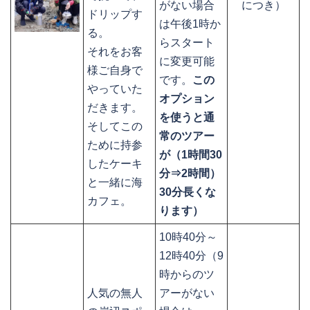
がない場合
につき）
ドリップす
は午後1時か
る。
らスタート
それをお客
に変更可能
様ご自身で
です。
この
やっていた
オプション
だきます。
を使うと通
そしてこの
常のツアー
ために持参
が（1時間30
したケーキ
分⇒2時間）
と一緒に海
30分長くな
カフェ。
ります）
10時40分～
12時40分（9
時からのツ
人気の無人
アーがない