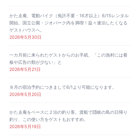
かたゑ庵、電動バイク（免許不要・16才以上）6/15レンタル
開始。国立公園・ジオパーク内を満喫！益々連泊したくなる
ゲストハウスへ。
2026年5月30日
一カ月前に来られたゲストからのお手紙、「この漁村には看
板や広告の類が少ない」と
2026年5月21日
８月の宿泊予約につきまして6/1より可能になります。
2026年5月20日
かたゑ庵をベースに２泊の釣り客。渡船で隠岐の島の日帰り
釣り、この使い方をゲストもおすすめ。
2026年5月19日