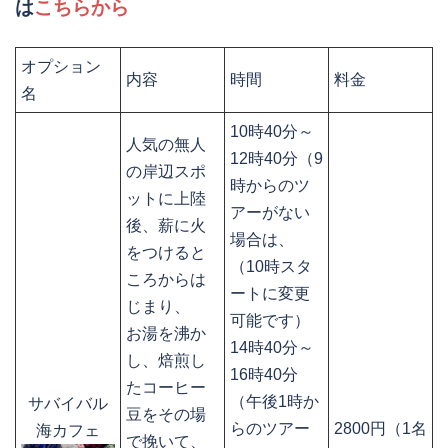
は
こちらから
オプション
内容
時間
料金
名
10時40分～
人気の無人
12時40分（9
の岸辺スポ
時からのツ
ットに上陸
アーがない
後、薪に火
場合は、
をつけると
（10時スタ
ころからは
ートに変更
じまり、
可能です）
お湯を沸か
14時40分～
し、焙煎し
16時40分
たコーヒー
（午後1時か
サバイバル
豆をその場
らのツアー
2800円（1名
海カフェ
で挽いて、