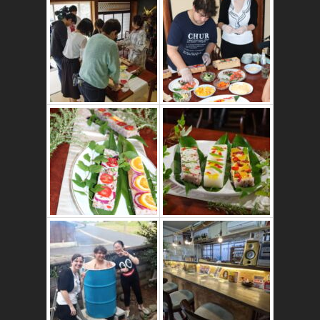
かたゑ庵ワークシ
ョップ、ベジスシ