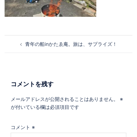
投
青年の船inかたゑ庵。旅は、サプライズ！
稿
ナ
ビ
ゲ
ー
コメントを残す
シ
ョ
メールアドレスが公開されることはありません。
※
ン
が付いている欄は必須項目です
コメント
※