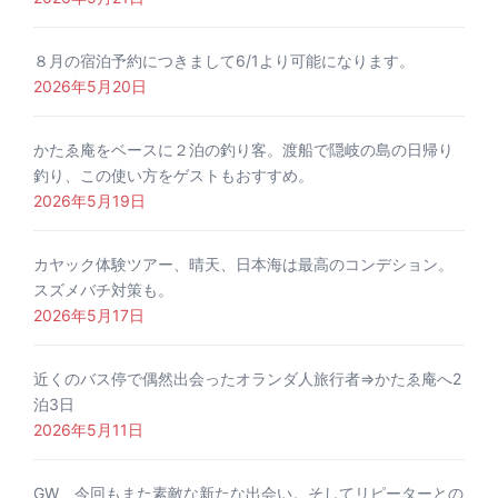
８月の宿泊予約につきまして6/1より可能になります。
2026年5月20日
かたゑ庵をベースに２泊の釣り客。渡船で隠岐の島の日帰り
釣り、この使い方をゲストもおすすめ。
2026年5月19日
カヤック体験ツアー、晴天、日本海は最高のコンデション。
スズメバチ対策も。
2026年5月17日
近くのバス停で偶然出会ったオランダ人旅行者⇒かたゑ庵へ2
泊3日
2026年5月11日
GW、今回もまた素敵な新たな出会い。そしてリピーターとの