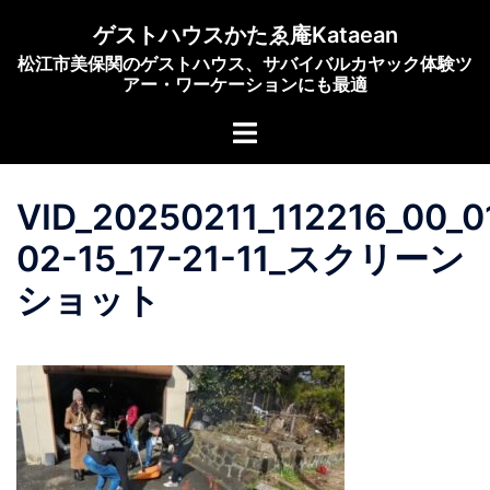
コ
ゲストハウスかたゑ庵Kataean
ン
松江市美保関のゲストハウス、サバイバルカヤック体験ツ
テ
アー・ワーケーションにも最適
ン
ト
ツ
グ
へ
ル
ス
VID_20250211_112216_00_0
メ
キ
ニ
ッ
02-15_17-21-11_スクリーン
ュ
プ
ショット
ー