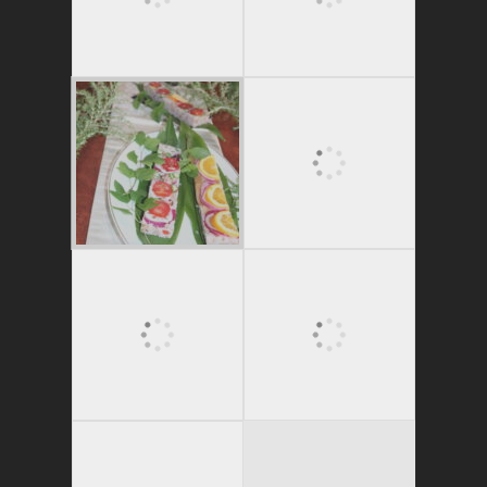
かたゑ庵ワークシ
ョップ、ベジスシ