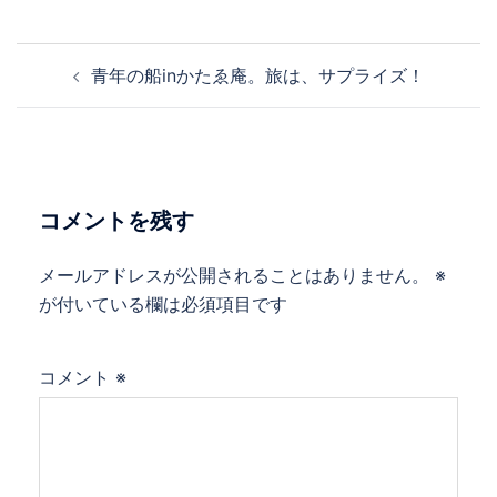
投
青年の船inかたゑ庵。旅は、サプライズ！
稿
ナ
ビ
ゲ
ー
コメントを残す
シ
ョ
メールアドレスが公開されることはありません。
※
ン
が付いている欄は必須項目です
コメント
※