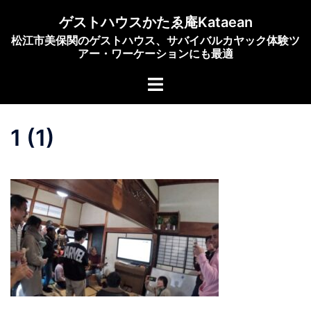
コ
ゲストハウスかたゑ庵Kataean
ン
松江市美保関のゲストハウス、サバイバルカヤック体験ツ
テ
アー・ワーケーションにも最適
ン
ト
ツ
グ
へ
ル
ス
1 (1)
メ
キ
ニ
ッ
ュ
プ
ー