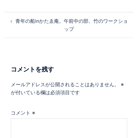
投
青年の船inかたゑ庵。午前中の部、竹のワークショ
稿
ップ
ナ
ビ
ゲ
ー
シ
コメントを残す
ョ
ン
メールアドレスが公開されることはありません。
※
が付いている欄は必須項目です
コメント
※