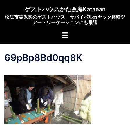
コ
ゲストハウスかたゑ庵Kataean
ン
松江市美保関のゲストハウス、サバイバルカヤック体験ツ
テ
アー・ワーケーションにも最適
ン
ト
ツ
グ
へ
ル
ス
69pBp8Bd0qq8K
メ
キ
ニ
ッ
ュ
プ
ー