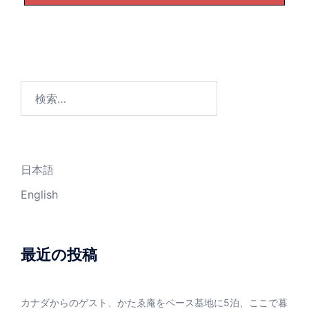
検
索:
日本語
English
最近の投稿
カナダからのゲスト、かたゑ庵をベース基地に5泊、ここで暮