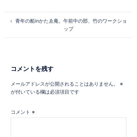
投
青年の船inかたゑ庵。午前中の部、竹のワークショ
稿
ップ
ナ
ビ
ゲ
ー
シ
コメントを残す
ョ
ン
メールアドレスが公開されることはありません。
※
が付いている欄は必須項目です
コメント
※