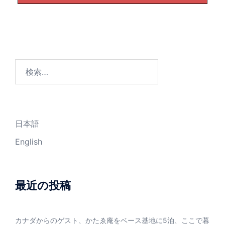
検
索:
日本語
English
最近の投稿
カナダからのゲスト、かたゑ庵をベース基地に5泊、ここで暮