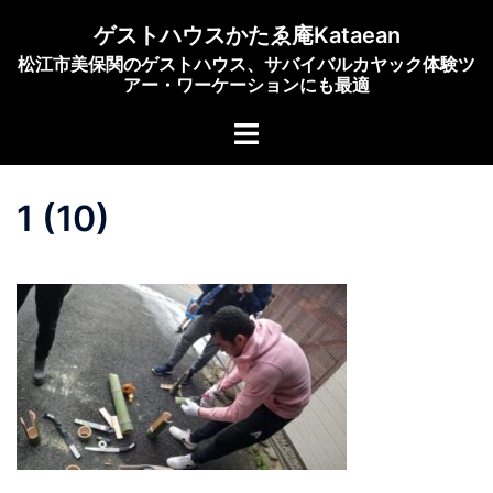
コ
ゲストハウスかたゑ庵Kataean
ン
松江市美保関のゲストハウス、サバイバルカヤック体験ツ
テ
アー・ワーケーションにも最適
ン
ト
ツ
グ
へ
ル
ス
1 (10)
メ
キ
ニ
ッ
ュ
プ
ー