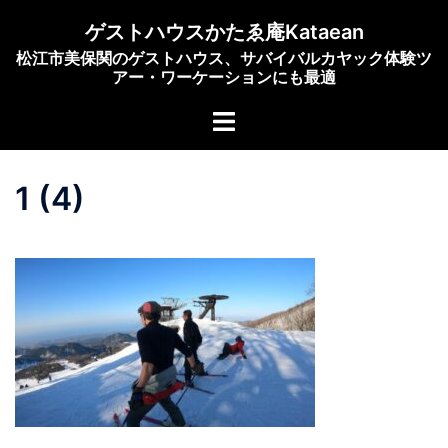
コ
ゲストハウスかたゑ庵Kataean
ン
松江市美保関のゲストハウス、サバイバルカヤック体験ツ
テ
アー・ワーケーションにも最適
ン
ト
ツ
グ
へ
ル
ス
1 (4)
メ
キ
ニ
ッ
ュ
プ
ー