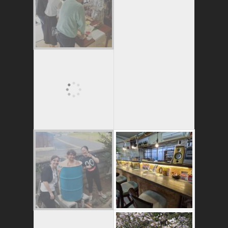
かたゑ庵ワークシ
ョップ、ベジスシ