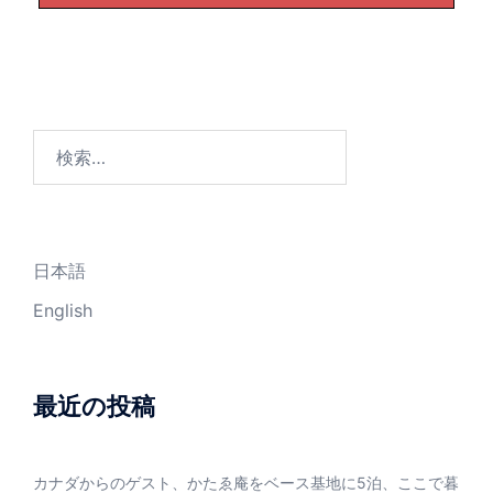
検
索:
日本語
English
最近の投稿
カナダからのゲスト、かたゑ庵をベース基地に5泊、ここで暮