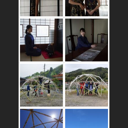
かたゑ庵築100年
の古民家