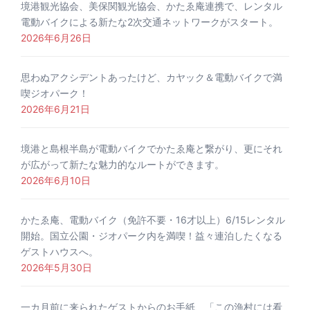
境港観光協会、美保関観光協会、かたゑ庵連携で、レンタル
電動バイクによる新たな2次交通ネットワークがスタート。
2026年6月26日
思わぬアクシデントあったけど、カヤック＆電動バイクで満
喫ジオパーク！
2026年6月21日
境港と島根半島が電動バイクでかたゑ庵と繋がり、更にそれ
が広がって新たな魅力的なルートができます。
2026年6月10日
かたゑ庵、電動バイク（免許不要・16才以上）6/15レンタル
開始。国立公園・ジオパーク内を満喫！益々連泊したくなる
ゲストハウスへ。
2026年5月30日
一カ月前に来られたゲストからのお手紙、「この漁村には看