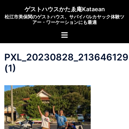
コ
ゲストハウスかたゑ庵Kataean
ン
松江市美保関のゲストハウス、サバイバルカヤック体験ツ
テ
アー・ワーケーションにも最適
ン
ト
ツ
グ
へ
ル
ス
PXL_20230828_213646129
メ
キ
ニ
ッ
(1)
ュ
プ
ー