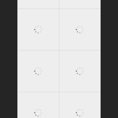
かたゑ庵ワークシ
ョップ、ベジスシ