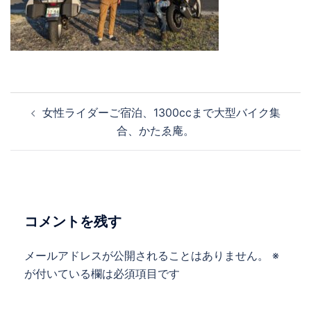
投
女性ライダーご宿泊、1300ccまで大型バイク集
稿
合、かたゑ庵。
ナ
ビ
ゲ
ー
シ
コメントを残す
ョ
ン
メールアドレスが公開されることはありません。
※
が付いている欄は必須項目です