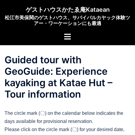
コ
ゲストハウスかたゑ庵Kataean
ン
松江市美保関のゲストハウス、サバイバルカヤック体験ツ
テ
アー・ワーケーションにも最適
ン
ト
ツ
グ
へ
ル
ス
Guided tour with
メ
キ
ニ
ッ
GeoGuide: Experience
ュ
プ
kayaking at Katae Hut –
ー
Tour information
The circle mark (〇) on the calendar below indicates the
days available for provisional reservation.
Please click on the circle mark (〇) for your desired date,