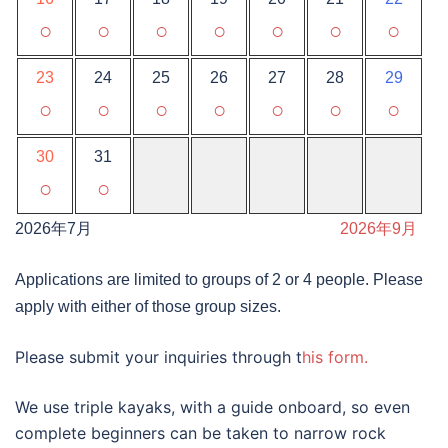
○
○
○
○
○
○
○
23
24
25
26
27
28
29
○
○
○
○
○
○
○
30
31
○
○
2026年7月
2026年9月
Applications are limited to groups of 2 or 4 people. Please
apply with either of those group sizes.
Please submit your inquiries through t
his form.
We use triple kayaks, with a guide onboard, so even
complete beginners can be taken to narrow rock