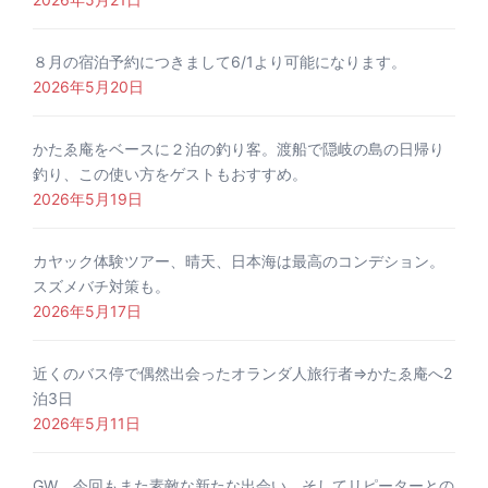
８月の宿泊予約につきまして6/1より可能になります。
2026年5月20日
かたゑ庵をベースに２泊の釣り客。渡船で隠岐の島の日帰り
釣り、この使い方をゲストもおすすめ。
2026年5月19日
カヤック体験ツアー、晴天、日本海は最高のコンデション。
スズメバチ対策も。
2026年5月17日
近くのバス停で偶然出会ったオランダ人旅行者⇒かたゑ庵へ2
泊3日
2026年5月11日
GW、今回もまた素敵な新たな出会い。そしてリピーターとの