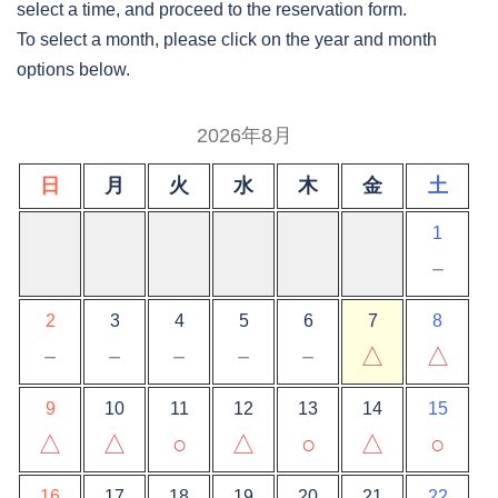
select a time, and proceed to the reservation form.
To select a month, please click on the year and month
options below.
2026年8月
日
月
火
水
木
金
土
1
－
2
3
4
5
6
7
8
－
－
－
－
－
△
△
9
10
11
12
13
14
15
△
△
○
△
○
△
○
16
17
18
19
20
21
22