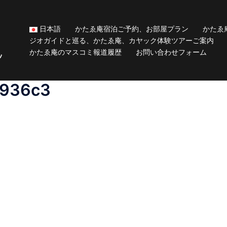
日本語
かたゑ庵宿泊ご予約、お部屋プラン
かたゑ
ジオガイドと巡る、かたゑ庵、カヤック体験ツアーご案内
かたゑ庵のマスコミ報道履歴
お問い合わせフォーム
ッ
1936c3