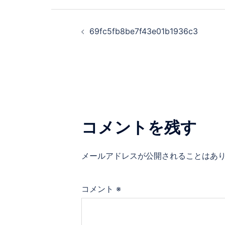
投
69fc5fb8be7f43e01b1936c3
稿
ナ
ビ
ゲ
コメントを残す
ー
メールアドレスが公開されることはあ
シ
ョ
コメント
※
ン