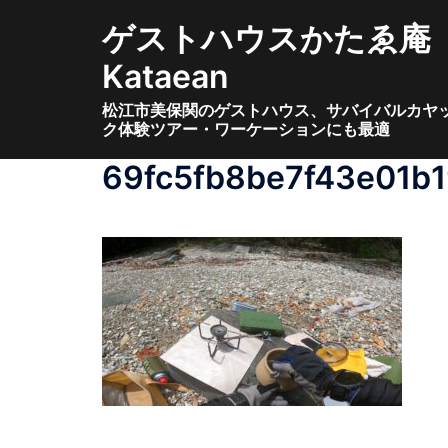
コ
ゲストハウスかたゑ庵
ン
テ
Kataean
ン
松江市美保関のゲストハウス、サバイバルカヤ
ツ
ク体験ツアー・ワーケーションにも最適
へ
ス
69fc5fb8be7f43e01b
キ
ッ
プ