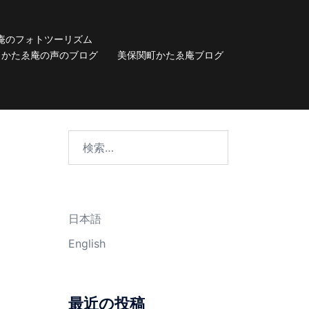
庵のフォトツーリズム
かたゑ庵の声のブログ
美保関町かたゑ庵ブログ
検
索:
日本語
English
最近の投稿