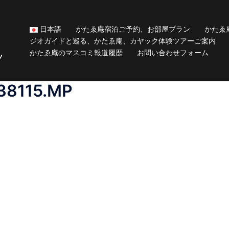
日本語
かたゑ庵宿泊ご予約、お部屋プラン
かたゑ
ジオガイドと巡る、かたゑ庵、カヤック体験ツアーご案内
かたゑ庵のマスコミ報道履歴
お問い合わせフォーム
ッ
38115.MP