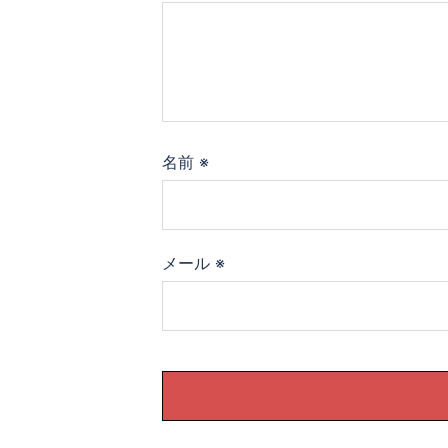
ン
名前
※
メール
※