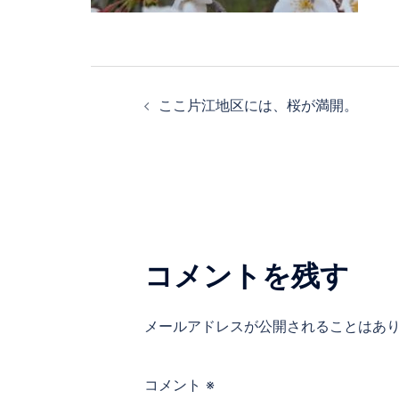
投
ここ片江地区には、桜が満開。
稿
ナ
ビ
ゲ
コメントを残す
ー
メールアドレスが公開されることはあ
シ
ョ
コメント
※