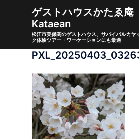
コ
ゲストハウスかたゑ庵
ン
テ
Kataean
ン
松江市美保関のゲストハウス、サバイバルカヤ
ツ
ク体験ツアー・ワーケーションにも最適
へ
ス
PXL_20250403_0326
キ
ッ
プ