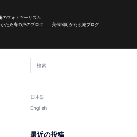
庵のフォトツーリズム
かたゑ庵の声のブログ
美保関町かたゑ庵ブログ
検
索:
日本語
English
最近の投稿