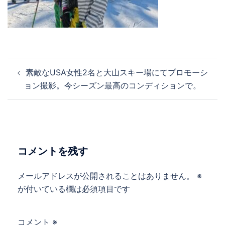
投
素敵なUSA女性2名と大山スキー場にてプロモーシ
稿
ョン撮影。今シーズン最高のコンディションで。
ナ
ビ
ゲ
ー
シ
コメントを残す
ョ
ン
メールアドレスが公開されることはありません。
※
が付いている欄は必須項目です
コメント
※