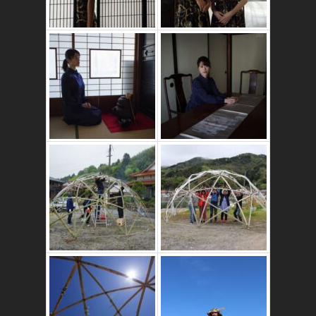
かたゑ庵築100年
の古民家
竹ドームのワーク