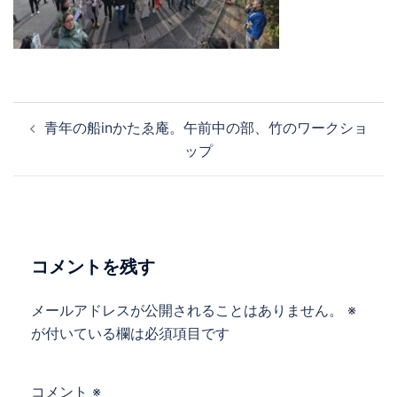
投
青年の船inかたゑ庵。午前中の部、竹のワークショ
稿
ップ
ナ
ビ
ゲ
ー
シ
コメントを残す
ョ
ン
メールアドレスが公開されることはありません。
※
が付いている欄は必須項目です
コメント
※