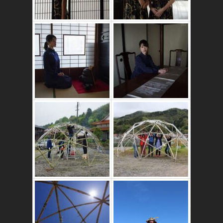
かたゑ庵築100年
の古民家
竹ドームのワーク