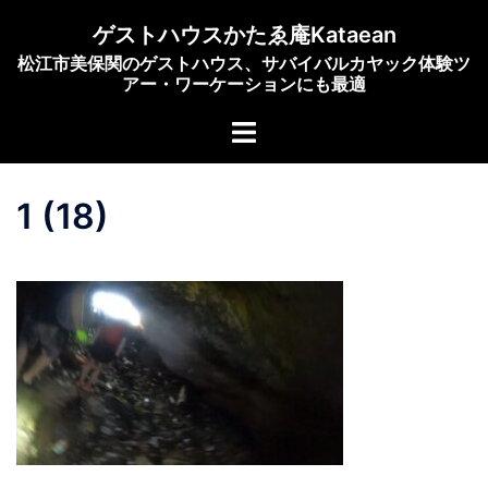
コ
ゲストハウスかたゑ庵Kataean
ン
松江市美保関のゲストハウス、サバイバルカヤック体験ツ
テ
アー・ワーケーションにも最適
ン
ト
ツ
グ
へ
ル
ス
1 (18)
メ
キ
ニ
ッ
ュ
プ
ー