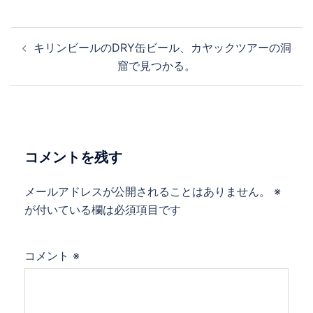
投
キリンビールのDRY缶ビール、カヤックツアーの洞
稿
窟で見つかる。
ナ
ビ
ゲ
ー
シ
コメントを残す
ョ
ン
メールアドレスが公開されることはありません。
※
が付いている欄は必須項目です
コメント
※