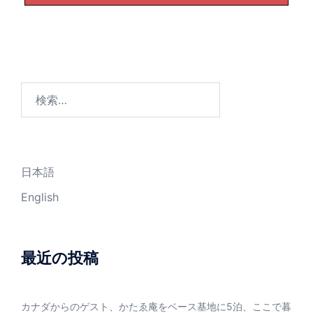
検
索:
日本語
English
最近の投稿
カナダからのゲスト、かたゑ庵をベース基地に5泊、ここで暮