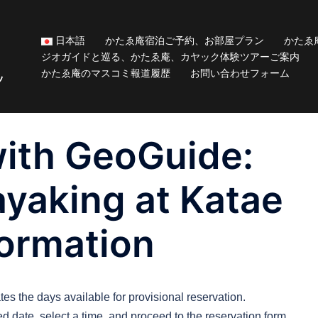
日本語
かたゑ庵宿泊ご予約、お部屋プラン
かたゑ
ジオガイドと巡る、かたゑ庵、カヤック体験ツアーご案内
かたゑ庵のマスコミ報道履歴
お問い合わせフォーム
ッ
with GeoGuide:
yaking at Katae
formation
es the days available for provisional reservation.
ed date, select a time, and proceed to the reservation form.