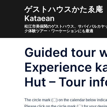
コ
ゲストハウスかたゑ庵
ン
テ
Kataean
ン
松江市美保関のゲストハウス、サバイバルカヤ
ツ
ク体験ツアー・ワーケーションにも最適
へ
ス
キ
Guided tour 
ッ
プ
Experience ka
Hut – Tour in
The circle mark (〇) on the calendar below indicat
Please click on the circle mark (〇) for your desir