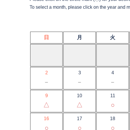
To select a month, please click on the year and 
日
月
火
2
3
4
－
－
－
9
10
11
△
△
○
16
17
18
○
○
○