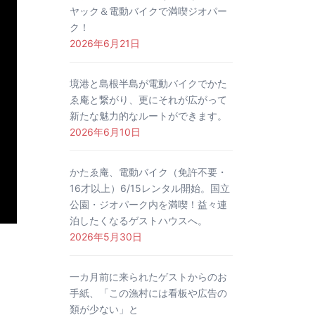
ヤック＆電動バイクで満喫ジオパー
ク！
2026年6月21日
境港と島根半島が電動バイクでかた
ゑ庵と繋がり、更にそれが広がって
新たな魅力的なルートができます。
2026年6月10日
かたゑ庵、電動バイク（免許不要・
16才以上）6/15レンタル開始。国立
公園・ジオパーク内を満喫！益々連
泊したくなるゲストハウスへ。
2026年5月30日
一カ月前に来られたゲストからのお
手紙、「この漁村には看板や広告の
類が少ない」と