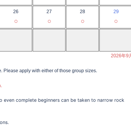
26
27
28
29
○
○
○
○
2026年9
e. Please apply with either of those group sizes.
.
 so even complete beginners can be taken to narrow rock
ons.