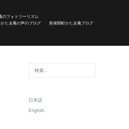
庵のフォトツーリズム
かたゑ庵の声のブログ
美保関町かたゑ庵ブログ
検
索:
日本語
English