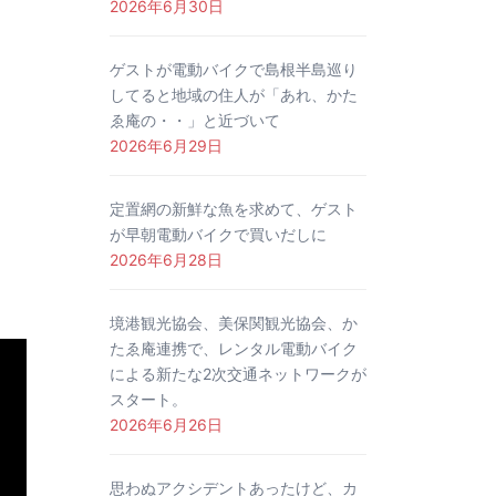
2026年6月30日
ゲストが電動バイクで島根半島巡り
してると地域の住人が「あれ、かた
ゑ庵の・・」と近づいて
2026年6月29日
定置網の新鮮な魚を求めて、ゲスト
が早朝電動バイクで買いだしに
2026年6月28日
境港観光協会、美保関観光協会、か
たゑ庵連携で、レンタル電動バイク
による新たな2次交通ネットワークが
スタート。
2026年6月26日
思わぬアクシデントあったけど、カ