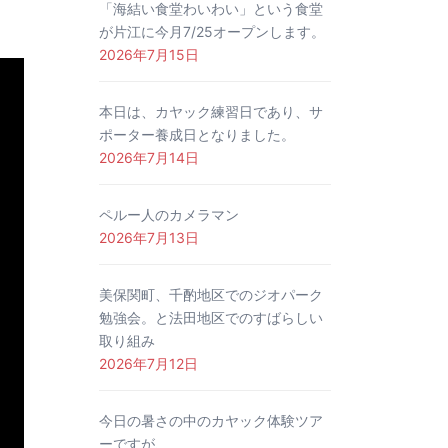
「海結い食堂わいわい」という食堂
が片江に今月7/25オープンします。
2026年7月15日
本日は、カヤック練習日であり、サ
ポーター養成日となりました。
2026年7月14日
ペルー人のカメラマン
2026年7月13日
美保関町、千酌地区でのジオパーク
勉強会。と法田地区でのすばらしい
取り組み
2026年7月12日
今日の暑さの中のカヤック体験ツア
ーですが、