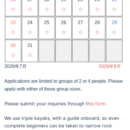
○
○
○
○
○
○
○
23
24
25
26
27
28
29
○
○
○
○
○
○
○
30
31
○
○
2026年7月
2026年9月
Applications are limited to groups of 2 or 4 people. Please
apply with either of those group sizes.
Please submit your inquiries through t
his form.
We use triple kayaks, with a guide onboard, so even
complete beginners can be taken to narrow rock