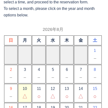
select a time, and proceed to the reservation form.
To select a month, please click on the year and month
options below.
2026年8月
日
月
火
水
木
金
土
1
－
2
3
4
5
6
7
8
－
－
－
－
－
－
－
9
10
11
12
13
14
15
－
△
○
△
○
△
○
16
17
18
19
20
21
22