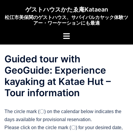
コ
ゲストハウスかたゑ庵Kataean
ン
松江市美保関のゲストハウス、サバイバルカヤック体験ツ
テ
アー・ワーケーションにも最適
ン
ト
ツ
グ
へ
ル
ス
Guided tour with
メ
キ
ニ
ッ
GeoGuide: Experience
ュ
プ
kayaking at Katae Hut –
ー
Tour information
The circle mark (〇) on the calendar below indicates the
days available for provisional reservation.
Please click on the circle mark (〇) for your desired date,