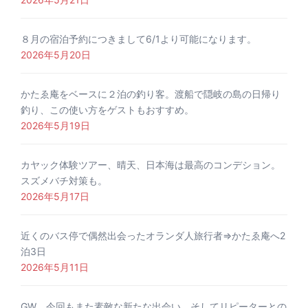
８月の宿泊予約につきまして6/1より可能になります。
2026年5月20日
かたゑ庵をベースに２泊の釣り客。渡船で隠岐の島の日帰り
釣り、この使い方をゲストもおすすめ。
2026年5月19日
カヤック体験ツアー、晴天、日本海は最高のコンデション。
スズメバチ対策も。
2026年5月17日
近くのバス停で偶然出会ったオランダ人旅行者⇒かたゑ庵へ2
泊3日
2026年5月11日
GW、今回もまた素敵な新たな出会い。そしてリピーターとの