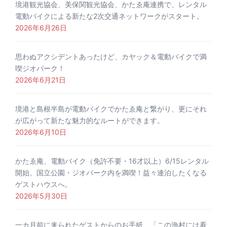
境港観光協会、美保関観光協会、かたゑ庵連携で、レンタル
電動バイクによる新たな2次交通ネットワークがスタート。
2026年6月26日
思わぬアクシデントあったけど、カヤック＆電動バイクで満
喫ジオパーク！
2026年6月21日
境港と島根半島が電動バイクでかたゑ庵と繋がり、更にそれ
が広がって新たな魅力的なルートができます。
2026年6月10日
かたゑ庵、電動バイク（免許不要・16才以上）6/15レンタル
開始。国立公園・ジオパーク内を満喫！益々連泊したくなる
ゲストハウスへ。
2026年5月30日
一カ月前に来られたゲストからのお手紙、「この漁村には看