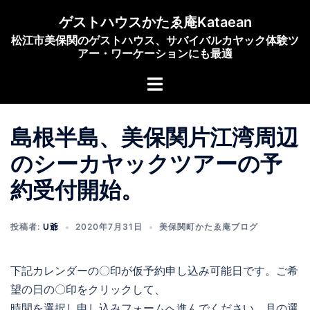
コ
ゲストハウスかたゑ庵Kataean
ン
松江市美保関のゲストハウス、サバイバルカヤック体験ツ
テ
アー・ワーケーションにも最適
ン
ト
ツ
グ
へ
ル
ス
島根半島、美保関片江湾周辺
メ
キ
ニ
ッ
のシーカヤックツアーの予
ュ
プ
約受付開始。
ー
投稿者:
U爺
2020年7月31日
美保関町かたゑ庵ブログ
下記カレンダーの〇印が仮予約申し込み可能日です。ご希
望の日の〇印をクリックして、
時間を選択し申し込みフォームへ進んでください。月の選