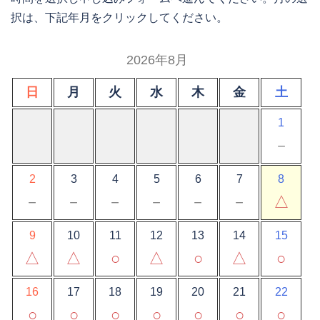
択は、下記年月をクリックしてください。
2026年8月
日
月
火
水
木
金
土
1
－
2
3
4
5
6
7
8
－
－
－
－
－
－
△
9
10
11
12
13
14
15
△
△
○
△
○
△
○
16
17
18
19
20
21
22
○
○
○
○
○
○
○