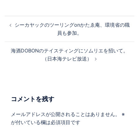
投
シーカヤックのツーリングonかたゑ庵、環境省の職
稿
員も参加。
ナ
ビ
海酒DOBONのテイスティングにソムリエを招いて。
ゲ
（日本海テレビ放送）
ー
シ
ョ
ン
コメントを残す
メールアドレスが公開されることはありません。
※
が付いている欄は必須項目です