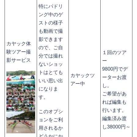
特にパドリ
ング中のゲ
ストの様子
も動画で撮
影できます
カヤック体
ので、ご自
験ツアー撮
１回のツア
分では撮れ
影サービス
ー
ないショッ
9800円でデ
トはとても
カヤックツ
ーターお渡
いい思い出
アー中
し。
になりま
ご希望があ
す。
れば編集も
行います。
このオプシ
編集済み渡
ョンをご利
し38000円～
用されるか
どうかにか