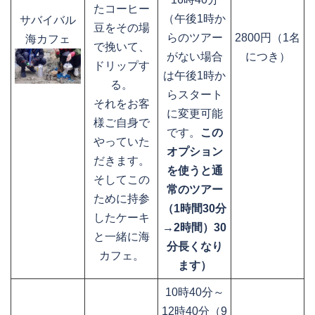
たコーヒー
（午後1時か
サバイバル
豆をその場
らのツアー
2800円（1名
海カフェ
で挽いて、
がない場合
につき）
ドリップす
は午後1時か
る。
らスタート
それをお客
に変更可能
様ご自身で
です。
この
やっていた
オプション
だきます。
を使うと通
そしてこの
常のツアー
ために持参
（1時間30分
したケーキ
→2時間）30
と一緒に海
分長くなり
カフェ。
ます）
10時40分～
12時40分（9