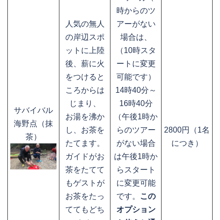
時からのツ
人気の無人
アーがない
の岸辺スポ
場合は、
ットに上陸
（10時スタ
後、薪に火
ートに変更
をつけると
可能です）
ころからは
14時40分～
じまり、
16時40分
サバイバル
お湯を沸か
（午後1時か
海野点（抹
し、お茶を
らのツアー
2800円（1名
茶）
たてます。
がない場合
につき）
ガイドがお
は午後1時か
茶をたてて
らスタート
もゲストが
に変更可能
お茶をたっ
です。
この
ててもどち
オプション