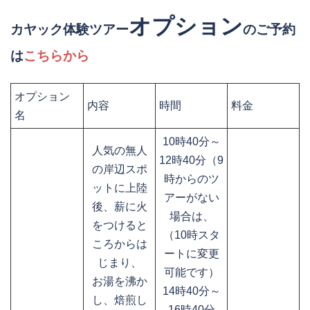
オプション
カヤック体験ツアー
のご予約
は
こちらから
オプション
内容
時間
料金
名
10時40分～
人気の無人
12時40分（9
の岸辺スポ
時からのツ
ットに上陸
アーがない
後、薪に火
場合は、
をつけると
（10時スタ
ころからは
ートに変更
じまり、
可能です）
お湯を沸か
14時40分～
し、焙煎し
16時40分