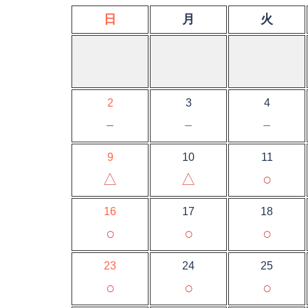
日
月
火
2
3
4
－
－
－
9
10
11
△
△
○
16
17
18
○
○
○
23
24
25
○
○
○