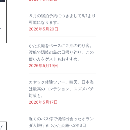
８月の宿泊予約につきまして6/1より
可能になります。
2026年5月20日
ア
かたゑ庵をベースに２泊の釣り客。
渡船で隠岐の島の日帰り釣り、この
使い方をゲストもおすすめ。
2026年5月19日
カヤック体験ツアー、晴天、日本海
は最高のコンデション。スズメバチ
対策も。
2026年5月17日
近くのバス停で偶然出会ったオラン
ダ人旅行者⇒かたゑ庵へ2泊3日
び