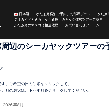
日本語
かたゑ庵宿泊ご予約、お部屋プラン
かたゑ
ジオガイドと巡る、かたゑ庵、カヤック体験ツアーご案内
かたゑ庵のマスコミ報道履歴
お問い合わせフォーム
ッ
湾周辺のシーカヤックツアーの
グ
です。ご希望の日の〇印をクリックして、
い。月の選択は、下記年月をクリックしてください。
2026年8月