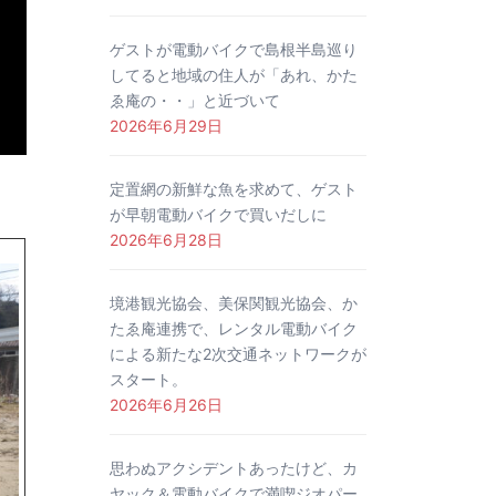
ゲストが電動バイクで島根半島巡り
してると地域の住人が「あれ、かた
ゑ庵の・・」と近づいて
2026年6月29日
定置網の新鮮な魚を求めて、ゲスト
が早朝電動バイクで買いだしに
2026年6月28日
境港観光協会、美保関観光協会、か
たゑ庵連携で、レンタル電動バイク
による新たな2次交通ネットワークが
スタート。
2026年6月26日
思わぬアクシデントあったけど、カ
ヤック＆電動バイクで満喫ジオパー