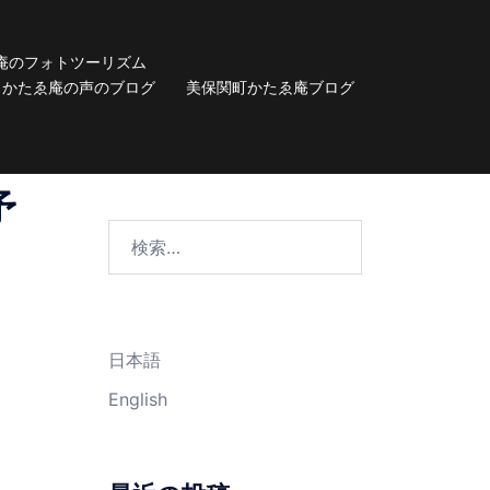
庵のフォトツーリズム
かたゑ庵の声のブログ
美保関町かたゑ庵ブログ
予
検
索:
日本語
English