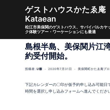
コ
ゲストハウスかたゑ庵
ン
テ
Kataean
ン
松江市美保関のゲストハウス、サバイバルカヤ
ツ
ク体験ツアー・ワーケーションにも最適
へ
ス
島根半島、美保関片江
キ
約受付開始。
ッ
プ
投稿者:
U爺
2020年7月31日
美保関町かたゑ庵ブロ
下記カレンダーの〇印が仮予約申し込み可能日
時間を選択し申し込みフォームへ進んでくださ