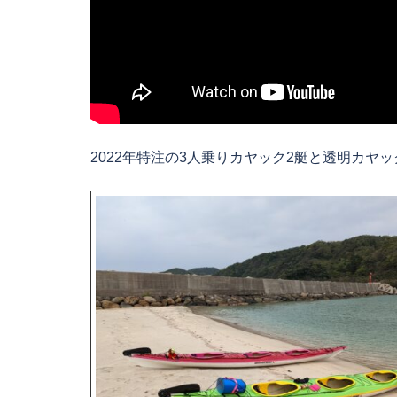
2022年特注の3人乗りカヤック2艇と透明カヤ