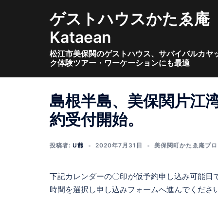
コ
ゲストハウスかたゑ庵
ン
テ
Kataean
ン
松江市美保関のゲストハウス、サバイバルカヤ
ツ
ク体験ツアー・ワーケーションにも最適
へ
ス
キ
島根半島、美保関片江
ッ
約受付開始。
プ
投稿者:
U爺
2020年7月31日
美保関町かたゑ庵ブロ
下記カレンダーの〇印が仮予約申し込み可能日
時間を選択し申し込みフォームへ進んでくださ