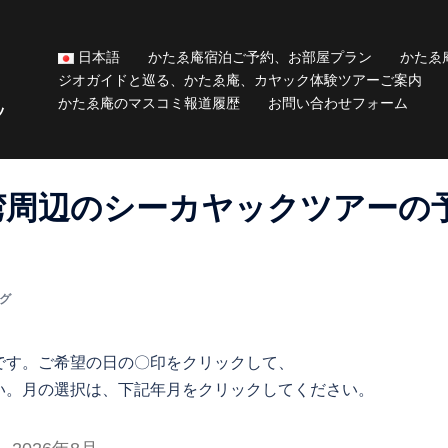
日本語
かたゑ庵宿泊ご予約、お部屋プラン
かたゑ
ジオガイドと巡る、かたゑ庵、カヤック体験ツアーご案内
かたゑ庵のマスコミ報道履歴
お問い合わせフォーム
ッ
湾周辺のシーカヤックツアーの
グ
です。ご希望の日の〇印をクリックして、
い。月の選択は、下記年月をクリックしてください。