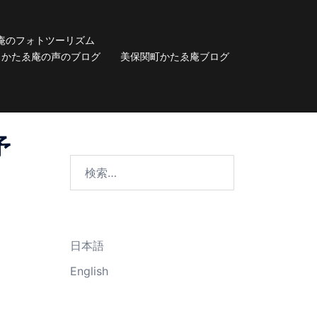
庵のフォトツーリズム
かたゑ庵の声のブログ
美保関町かたゑ庵ブログ
予
検
索:
日本語
English