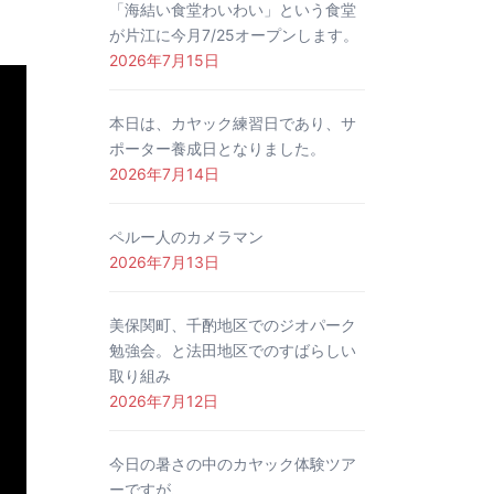
「海結い食堂わいわい」という食堂
が片江に今月7/25オープンします。
2026年7月15日
本日は、カヤック練習日であり、サ
ポーター養成日となりました。
2026年7月14日
ペルー人のカメラマン
2026年7月13日
美保関町、千酌地区でのジオパーク
勉強会。と法田地区でのすばらしい
取り組み
2026年7月12日
今日の暑さの中のカヤック体験ツア
ーですが、