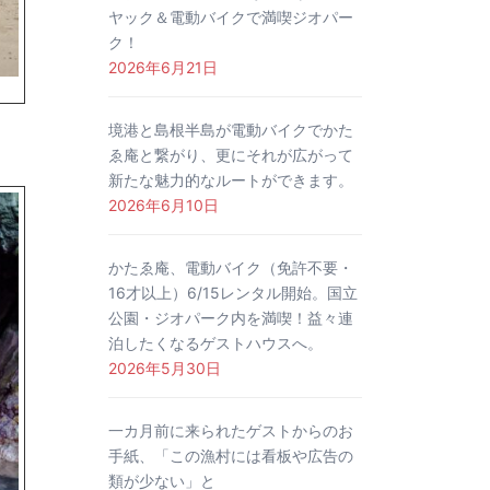
ヤック＆電動バイクで満喫ジオパー
ク！
2026年6月21日
境港と島根半島が電動バイクでかた
ゑ庵と繋がり、更にそれが広がって
新たな魅力的なルートができます。
2026年6月10日
かたゑ庵、電動バイク（免許不要・
16才以上）6/15レンタル開始。国立
公園・ジオパーク内を満喫！益々連
泊したくなるゲストハウスへ。
2026年5月30日
一カ月前に来られたゲストからのお
手紙、「この漁村には看板や広告の
類が少ない」と