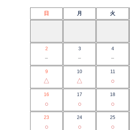
日
月
火
2
3
4
－
－
－
9
10
11
△
△
○
16
17
18
○
○
○
23
24
25
○
○
○