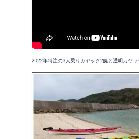
2022年特注の3人乗りカヤック2艇と透明カヤ