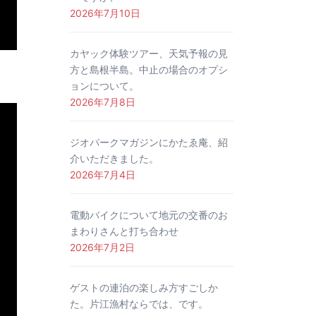
2026年7月10日
カヤック体験ツアー、天気予報の見
方と島根半島。中止の場合のオプシ
ョンについて。
2026年7月8日
ジオパークマガジンにかたゑ庵、紹
介いただきました。
2026年7月4日
電動バイクについて地元の交番のお
まわりさんと打ち合わせ
2026年7月2日
ゲストの連泊の楽しみ方すごしか
た。片江漁村ならでは、です。