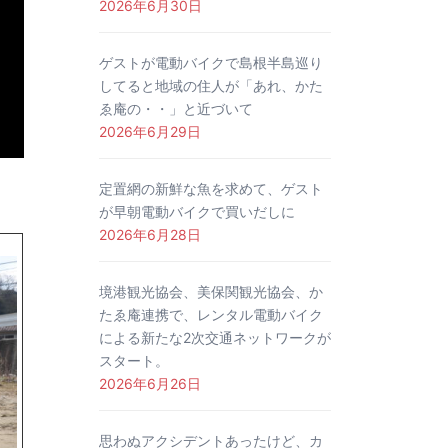
2026年6月30日
ゲストが電動バイクで島根半島巡り
してると地域の住人が「あれ、かた
ゑ庵の・・」と近づいて
2026年6月29日
定置網の新鮮な魚を求めて、ゲスト
が早朝電動バイクで買いだしに
2026年6月28日
境港観光協会、美保関観光協会、か
たゑ庵連携で、レンタル電動バイク
による新たな2次交通ネットワークが
スタート。
2026年6月26日
思わぬアクシデントあったけど、カ