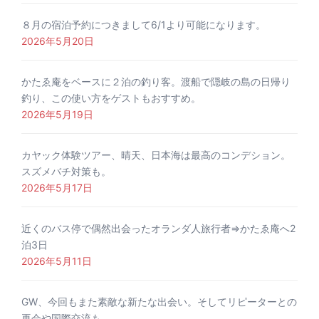
８月の宿泊予約につきまして6/1より可能になります。
2026年5月20日
かたゑ庵をベースに２泊の釣り客。渡船で隠岐の島の日帰り
釣り、この使い方をゲストもおすすめ。
2026年5月19日
カヤック体験ツアー、晴天、日本海は最高のコンデション。
スズメバチ対策も。
2026年5月17日
近くのバス停で偶然出会ったオランダ人旅行者⇒かたゑ庵へ2
泊3日
2026年5月11日
GW、今回もまた素敵な新たな出会い。そしてリピーターとの
再会や国際交流も。