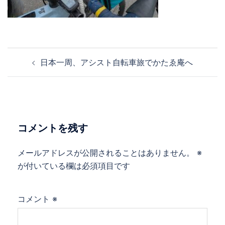
投
日本一周、アシスト自転車旅でかたゑ庵へ
稿
ナ
ビ
ゲ
ー
コメントを残す
シ
ョ
メールアドレスが公開されることはありません。
※
ン
が付いている欄は必須項目です
コメント
※