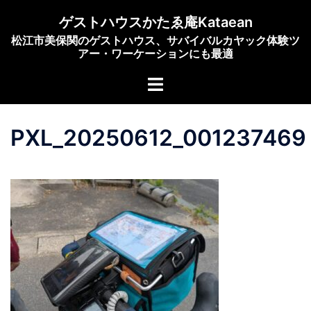
コ
ゲストハウスかたゑ庵Kataean
ン
松江市美保関のゲストハウス、サバイバルカヤック体験ツ
テ
アー・ワーケーションにも最適
ン
ト
ツ
グ
へ
ル
ス
PXL_20250612_001237469
メ
キ
ニ
ッ
ュ
プ
ー