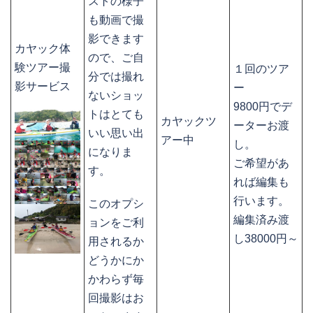
ストの様子
も動画で撮
影できます
カヤック体
ので、ご自
験ツアー撮
１回のツア
分では撮れ
影サービス
ー
ないショッ
9800円でデ
トはとても
カヤックツ
ーターお渡
いい思い出
アー中
し。
になりま
ご希望があ
す。
れば編集も
行います。
このオプシ
編集済み渡
ョンをご利
し38000円～
用されるか
どうかにか
かわらず毎
回撮影はお