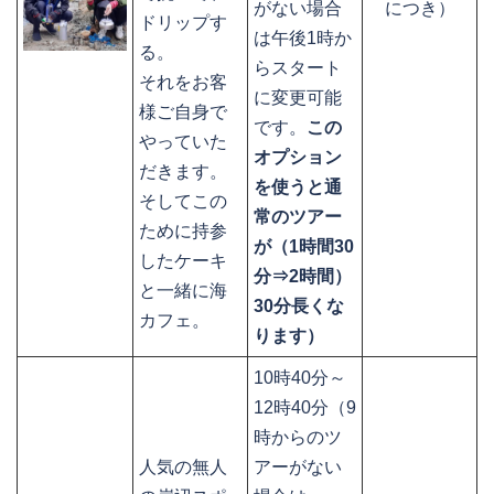
がない場合
につき）
ドリップす
は午後1時か
る。
らスタート
それをお客
に変更可能
様ご自身で
です。
この
やっていた
オプション
だきます。
を使うと通
そしてこの
常のツアー
ために持参
が（1時間30
したケーキ
分⇒2時間）
と一緒に海
30分長くな
カフェ。
ります）
10時40分～
12時40分（9
時からのツ
人気の無人
アーがない