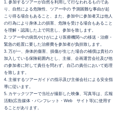
1. 参加するツアーが自然を利用して行なわれるものであ
り、自然による危険性、ツアー中の 予測困難な事由が起
こり得る場合もあること、また、参加中に参加者又は他人
の行為により身体上の損害、危険を受ける場合もあること
を理解・認識した上で同意し、参加を致します。
2. ツアー中の病気やけがにより医療機関への移送・治療・
緊急の処置に要した治療費を参加者が負担致します。
3. 万が一、身体的傷害、損傷が生じた場合の補償は貴社の
加入している保険範囲内とし、主催、企画運営会社及び他
の参加者に対して責任を問わず、自己の責任において処理
を致します。
4. 主催するツアーガイドの指示及び主催会社による安全指
導に従います。
5. カヤックツアーで当社が撮影した映像、写真等は、広報
活動(広告媒体・パンフレット・Web サイト等)に使用す
ることがあります。