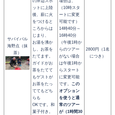
の岸辺スポ
場合は、
ットに上陸
（10時スタ
後、薪に火
ートに変更
をつけると
可能です）
ころからは
14時40分～
じまり、
16時40分
サバイバル
お湯を沸か
（午後1時か
海野点（抹
し、お茶を
らのツアー
2800円（1名
茶）
たてます。
がない場合
につき）
ガイドがお
は午後1時か
茶をたてて
らスタート
もゲストが
に変更可能
お茶をたっ
です。
この
ててもどち
オプション
らも
を使うと通
OKです。和
常のツアー
菓子付き。
が（1時間30