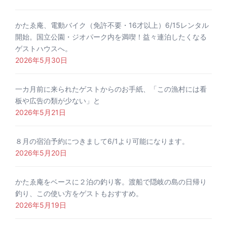
かたゑ庵、電動バイク（免許不要・16才以上）6/15レンタル
開始。国立公園・ジオパーク内を満喫！益々連泊したくなる
ゲストハウスへ。
2026年5月30日
一カ月前に来られたゲストからのお手紙、「この漁村には看
板や広告の類が少ない」と
2026年5月21日
８月の宿泊予約につきまして6/1より可能になります。
2026年5月20日
かたゑ庵をベースに２泊の釣り客。渡船で隠岐の島の日帰り
釣り、この使い方をゲストもおすすめ。
2026年5月19日