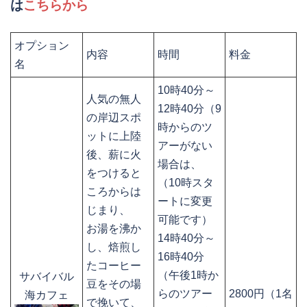
は
こちらから
オプション
内容
時間
料金
名
10時40分～
人気の無人
12時40分（9
の岸辺スポ
時からのツ
ットに上陸
アーがない
後、薪に火
場合は、
をつけると
（10時スタ
ころからは
ートに変更
じまり、
可能です）
お湯を沸か
14時40分～
し、焙煎し
16時40分
たコーヒー
（午後1時か
サバイバル
豆をその場
らのツアー
2800円（1名
海カフェ
で挽いて、