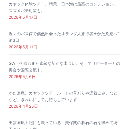
カヤック体験ツアー、晴天、日本海は最高のコンデション。
スズメバチ対策も。
2026年5月17日
近くのバス停で偶然出会ったオランダ人旅行者⇒かたゑ庵へ2
泊3日
2026年5月11日
GW、今回もまた素敵な新たな出会い。そしてリピーターとの
再会や国際交流も。
2026年5月6日
かたゑ庵、カヤックツアールートの草刈りや漂着ごみ、など
など、きれいにしてお待ちしています。
2026年4月25日
出雲国風土記にも載っている、美保関の碁石の石を求めて埼