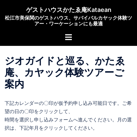
コ
ゲストハウスかたゑ庵Kataean
ン
松江市美保関のゲストハウス、サバイバルカヤック体験ツ
テ
アー・ワーケーションにも最適
ン
ト
ツ
グ
へ
ル
ス
ジオガイドと巡る、かたゑ
メ
キ
ニ
ッ
庵、カヤック体験ツアーご
ュ
プ
案内
ー
下記カレンダーの〇印が仮予約申し込み可能日です。ご希
望の日の〇印をクリックして、
時間を選択し申し込みフォームへ進んでください。月の選
択は、下記年月をクリックしてください。