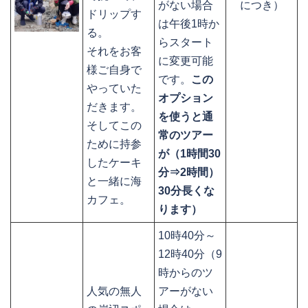
がない場合
につき）
ドリップす
は午後1時か
る。
らスタート
それをお客
に変更可能
様ご自身で
です。
この
やっていた
オプション
だきます。
を使うと通
そしてこの
常のツアー
ために持参
が（1時間30
したケーキ
分⇒2時間）
と一緒に海
30分長くな
カフェ。
ります）
10時40分～
12時40分（9
時からのツ
人気の無人
アーがない