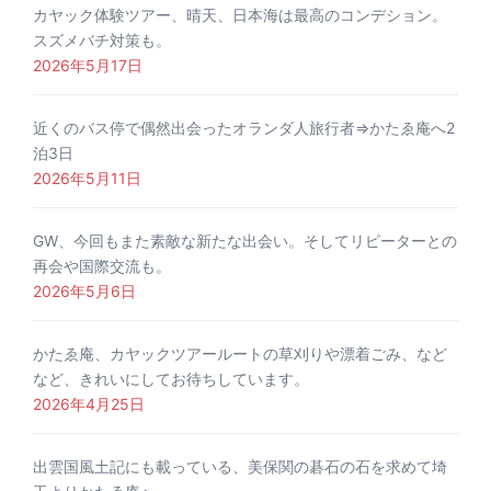
カヤック体験ツアー、晴天、日本海は最高のコンデション。
スズメバチ対策も。
2026年5月17日
近くのバス停で偶然出会ったオランダ人旅行者⇒かたゑ庵へ2
泊3日
2026年5月11日
GW、今回もまた素敵な新たな出会い。そしてリピーターとの
再会や国際交流も。
2026年5月6日
かたゑ庵、カヤックツアールートの草刈りや漂着ごみ、など
など、きれいにしてお待ちしています。
2026年4月25日
出雲国風土記にも載っている、美保関の碁石の石を求めて埼