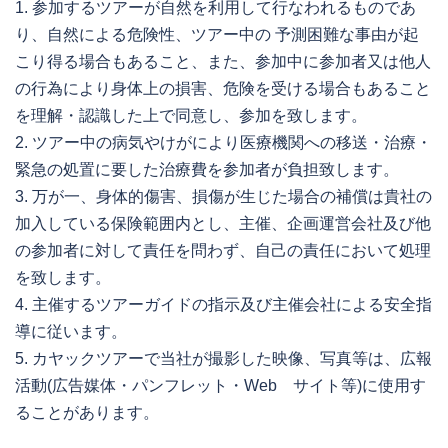
1. 参加するツアーが自然を利用して行なわれるものであ
り、自然による危険性、ツアー中の 予測困難な事由が起
こり得る場合もあること、また、参加中に参加者又は他人
の行為により身体上の損害、危険を受ける場合もあること
を理解・認識した上で同意し、参加を致します。
2. ツアー中の病気やけがにより医療機関への移送・治療・
緊急の処置に要した治療費を参加者が負担致します。
3. 万が一、身体的傷害、損傷が生じた場合の補償は貴社の
加入している保険範囲内とし、主催、企画運営会社及び他
の参加者に対して責任を問わず、自己の責任において処理
を致します。
4. 主催するツアーガイドの指示及び主催会社による安全指
導に従います。
5. カヤックツアーで当社が撮影した映像、写真等は、広報
活動(広告媒体・パンフレット・Web サイト等)に使用す
ることがあります。