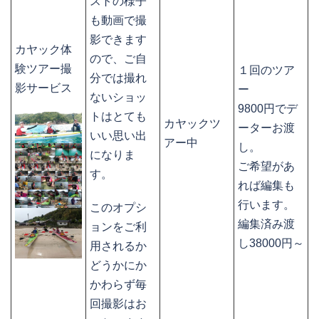
ストの様子
も動画で撮
影できます
カヤック体
ので、ご自
験ツアー撮
１回のツア
分では撮れ
影サービス
ー
ないショッ
9800円でデ
トはとても
カヤックツ
ーターお渡
いい思い出
アー中
し。
になりま
ご希望があ
す。
れば編集も
行います。
このオプシ
編集済み渡
ョンをご利
し38000円～
用されるか
どうかにか
かわらず毎
回撮影はお