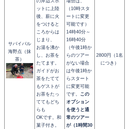
の岸辺スポ
場合は、
ットに上陸
（10時スタ
後、薪に火
ートに変更
をつけると
可能です）
ころからは
14時40分～
じまり、
16時40分
サバイバル
お湯を沸か
（午後1時か
海野点（抹
し、お茶を
らのツアー
2800円（1名
茶）
たてます。
がない場合
につき）
ガイドがお
は午後1時か
茶をたてて
らスタート
もゲストが
に変更可能
お茶をたっ
です。
この
ててもどち
オプション
らも
を使うと通
OKです。和
常のツアー
菓子付き。
が（1時間30