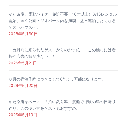
かたゑ庵、電動バイク（免許不要・16才以上）6/15レンタル
開始。国立公園・ジオパーク内を満喫！益々連泊したくなる
ゲストハウスへ。
2026年5月30日
一カ月前に来られたゲストからのお手紙、「この漁村には看
板や広告の類が少ない」と
2026年5月21日
８月の宿泊予約につきまして6/1より可能になります。
2026年5月20日
かたゑ庵をベースに２泊の釣り客。渡船で隠岐の島の日帰り
釣り、この使い方をゲストもおすすめ。
2026年5月19日