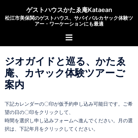
コ
ゲストハウスかたゑ庵Kataean
ン
松江市美保関のゲストハウス、サバイバルカヤック体験ツ
テ
アー・ワーケーションにも最適
ン
ト
ツ
グ
へ
ル
ス
ジオガイドと巡る、かたゑ
メ
キ
ニ
ッ
庵、カヤック体験ツアーご
ュ
プ
案内
ー
下記カレンダーの〇印が仮予約申し込み可能日です。ご希
望の日の〇印をクリックして、
時間を選択し申し込みフォームへ進んでください。月の選
択は、下記年月をクリックしてください。