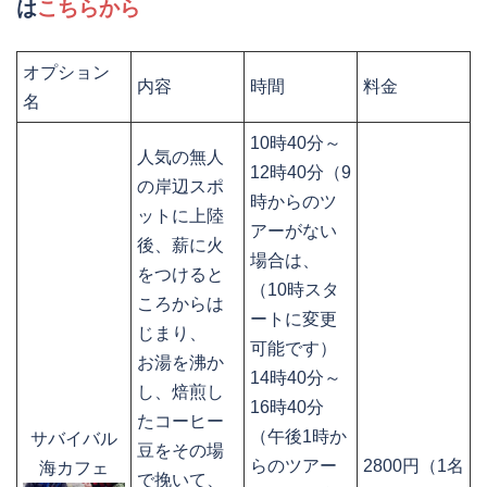
は
こちらから
オプション
内容
時間
料金
名
10時40分～
人気の無人
12時40分（9
の岸辺スポ
時からのツ
ットに上陸
アーがない
後、薪に火
場合は、
をつけると
（10時スタ
ころからは
ートに変更
じまり、
可能です）
お湯を沸か
14時40分～
し、焙煎し
16時40分
たコーヒー
（午後1時か
サバイバル
豆をその場
らのツアー
2800円（1名
海カフェ
で挽いて、