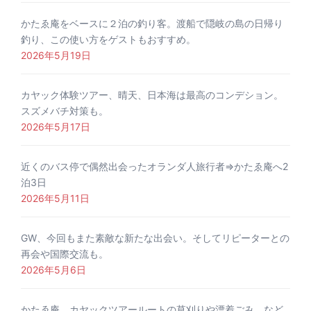
かたゑ庵をベースに２泊の釣り客。渡船で隠岐の島の日帰り
釣り、この使い方をゲストもおすすめ。
2026年5月19日
カヤック体験ツアー、晴天、日本海は最高のコンデション。
スズメバチ対策も。
2026年5月17日
近くのバス停で偶然出会ったオランダ人旅行者⇒かたゑ庵へ2
泊3日
2026年5月11日
GW、今回もまた素敵な新たな出会い。そしてリピーターとの
再会や国際交流も。
2026年5月6日
かたゑ庵、カヤックツアールートの草刈りや漂着ごみ、など