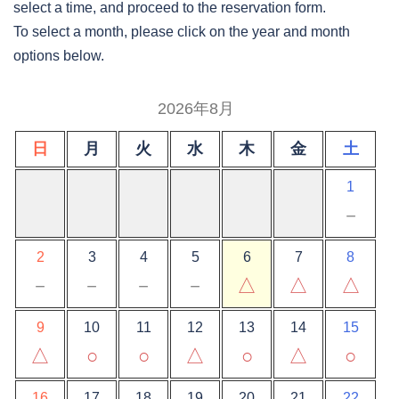
select a time, and proceed to the reservation form.
To select a month, please click on the year and month
options below.
2026年8月
日
月
火
水
木
金
土
1
－
2
3
4
5
6
7
8
－
－
－
－
△
△
△
9
10
11
12
13
14
15
△
○
○
△
○
△
○
16
17
18
19
20
21
22