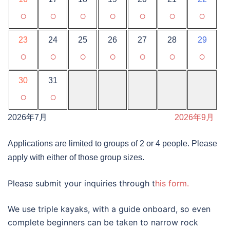
○
○
○
○
○
○
○
23
24
25
26
27
28
29
○
○
○
○
○
○
○
30
31
○
○
2026年7月
2026年9月
Applications are limited to groups of 2 or 4 people. Please
apply with either of those group sizes.
Please submit your inquiries through t
his form.
We use triple kayaks, with a guide onboard, so even
complete beginners can be taken to narrow rock