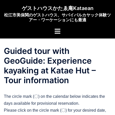
コ
ゲストハウスかたゑ庵Kataean
ン
松江市美保関のゲストハウス、サバイバルカヤック体験ツ
テ
アー・ワーケーションにも最適
ン
ト
ツ
グ
へ
ル
ス
Guided tour with
メ
キ
ニ
ッ
GeoGuide: Experience
ュ
プ
kayaking at Katae Hut –
ー
Tour information
The circle mark (〇) on the calendar below indicates the
days available for provisional reservation.
Please click on the circle mark (〇) for your desired date,