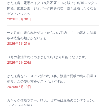
かたゑ庵、電動バイク（免許不要・16才以上）6/15レンタル
開始。国立公園・ジオパーク内を満喫！益々連泊したくなる
ゲストハウスへ。
2026年5月30日
一カ月前に来られたゲストからのお手紙、「この漁村には看
板や広告の類が少ない」と
2026年5月21日
８月の宿泊予約につきまして6/1より可能になります。
2026年5月20日
かたゑ庵をベースに２泊の釣り客。渡船で隠岐の島の日帰り
釣り、この使い方をゲストもおすすめ。
2026年5月19日
カヤック体験ツアー、晴天、日本海は最高のコンデション。
スズメバチ対策も。