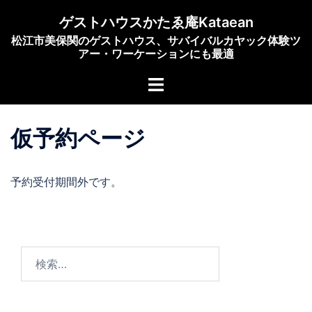
コ
ゲストハウスかたゑ庵Kataean
ン
松江市美保関のゲストハウス、サバイバルカヤック体験ツ
テ
アー・ワーケーションにも最適
ン
ト
ツ
グ
へ
ル
ス
仮予約ページ
メ
キ
ニ
ッ
ュ
プ
予約受付期間外です。
ー
検
索: