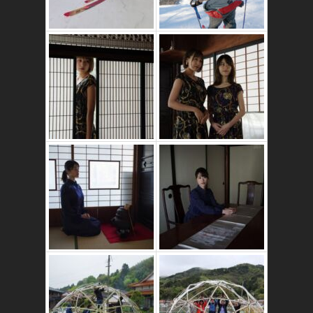
かたゑ庵築100年
の古民家