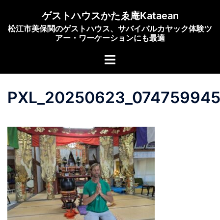
コ
ゲストハウスかたゑ庵Kataean
ン
松江市美保関のゲストハウス、サバイバルカヤック体験ツ
テ
アー・ワーケーションにも最適
ン
ト
ツ
グ
へ
ル
ス
PXL_20250623_074759945
メ
キ
ニ
ッ
ュ
プ
ー