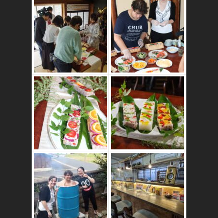
かたゑ庵ワークシ
ョップ、ベジスシ