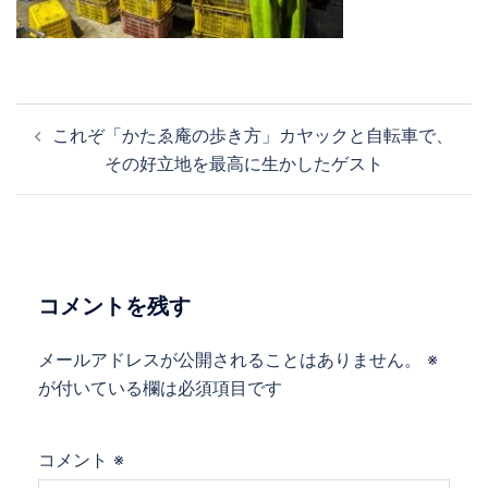
投
これぞ「かたゑ庵の歩き方」カヤックと自転車で、
稿
その好立地を最高に生かしたゲスト
ナ
ビ
ゲ
ー
シ
コメントを残す
ョ
ン
メールアドレスが公開されることはありません。
※
が付いている欄は必須項目です
コメント
※