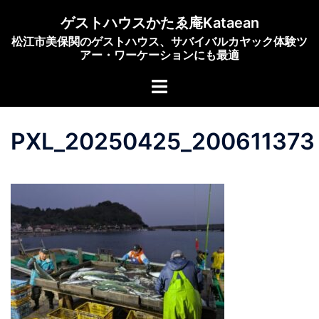
コ
ゲストハウスかたゑ庵Kataean
ン
松江市美保関のゲストハウス、サバイバルカヤック体験ツ
テ
アー・ワーケーションにも最適
ン
ト
ツ
グ
へ
ル
ス
PXL_20250425_200611373
メ
キ
ニ
ッ
ュ
プ
ー