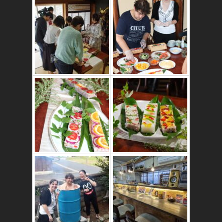
かたゑ庵ワークシ
ョップ、ベジスシ