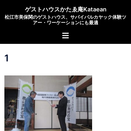
コ
ゲストハウスかたゑ庵Kataean
ン
松江市美保関のゲストハウス、サバイバルカヤック体験ツ
テ
アー・ワーケーションにも最適
ン
ト
ツ
グ
へ
ル
ス
1
メ
キ
ニ
ッ
ュ
プ
ー