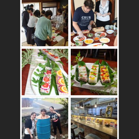
かたゑ庵ワークシ
ョップ、ベジスシ