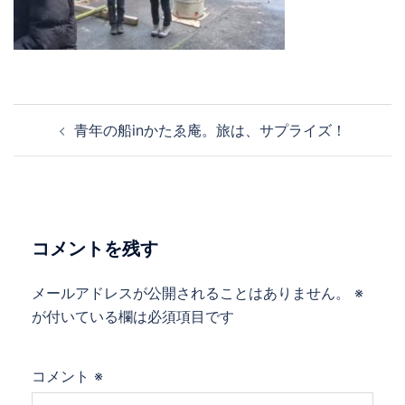
投
青年の船inかたゑ庵。旅は、サプライズ！
稿
ナ
ビ
ゲ
ー
コメントを残す
シ
ョ
メールアドレスが公開されることはありません。
※
ン
が付いている欄は必須項目です
コメント
※