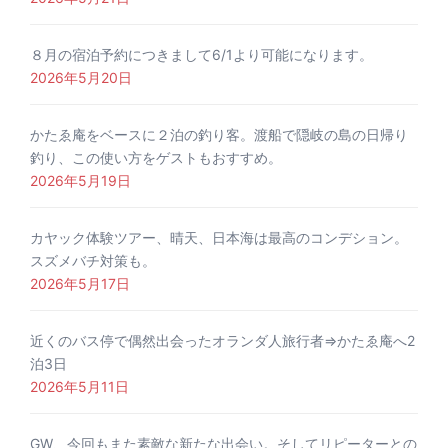
８月の宿泊予約につきまして6/1より可能になります。
2026年5月20日
かたゑ庵をベースに２泊の釣り客。渡船で隠岐の島の日帰り
釣り、この使い方をゲストもおすすめ。
2026年5月19日
カヤック体験ツアー、晴天、日本海は最高のコンデション。
スズメバチ対策も。
2026年5月17日
近くのバス停で偶然出会ったオランダ人旅行者⇒かたゑ庵へ2
泊3日
2026年5月11日
GW、今回もまた素敵な新たな出会い。そしてリピーターとの