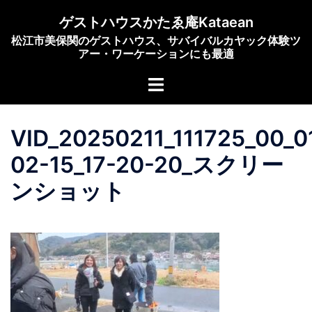
コ
ゲストハウスかたゑ庵Kataean
ン
松江市美保関のゲストハウス、サバイバルカヤック体験ツ
テ
アー・ワーケーションにも最適
ン
ト
ツ
グ
へ
ル
ス
VID_20250211_111725_00_0
メ
キ
ニ
ッ
02-15_17-20-20_スクリー
ュ
プ
ンショット
ー