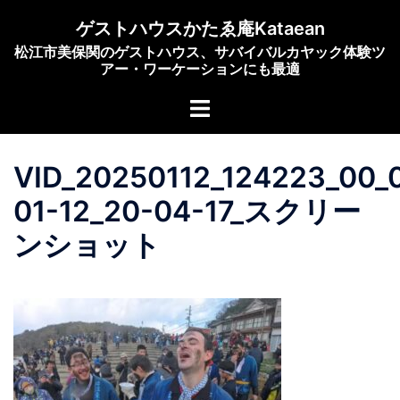
コ
ゲストハウスかたゑ庵Kataean
ン
松江市美保関のゲストハウス、サバイバルカヤック体験ツ
テ
アー・ワーケーションにも最適
ン
ト
ツ
グ
へ
ル
ス
VID_20250112_124223_00_
メ
キ
ニ
ッ
01-12_20-04-17_スクリー
ュ
プ
ンショット
ー