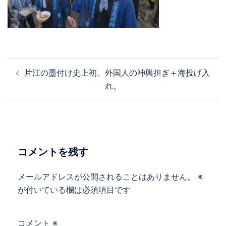
投
片江の墨付け史上初、外国人の神輿担ぎ＋海投げ入
稿
れ。
ナ
ビ
ゲ
ー
シ
コメントを残す
ョ
ン
メールアドレスが公開されることはありません。
※
が付いている欄は必須項目です
コメント
※