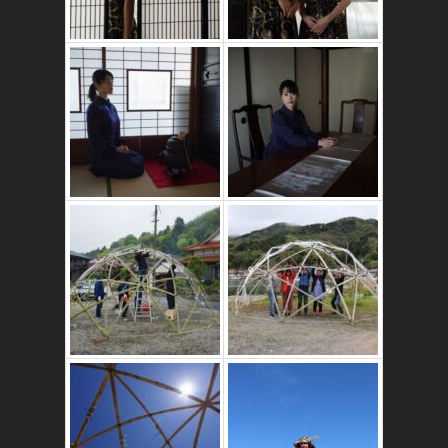
かたゑ庵築100年
の古民家
竹ドームのワーク