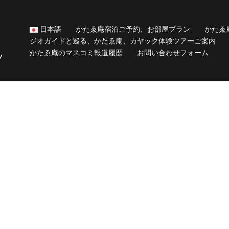
日本語
かたゑ庵宿泊ご予約、お部屋プラン
かたゑ
ジオガイドと巡る、かたゑ庵、カヤック体験ツアーご案内
かたゑ庵のマスコミ報道履歴
お問い合わせフォーム
ッ