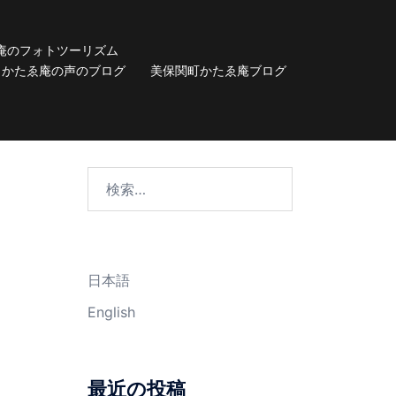
庵のフォトツーリズム
かたゑ庵の声のブログ
美保関町かたゑ庵ブログ
検
索:
日本語
English
最近の投稿