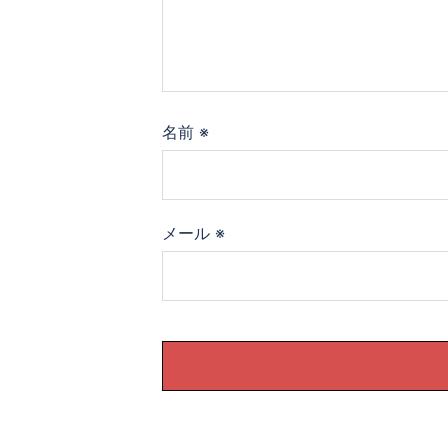
名前
※
メール
※