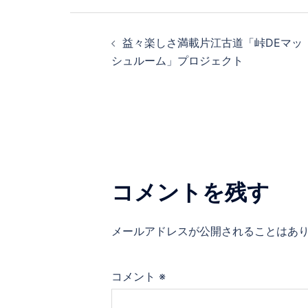
投
益々楽しさ満載片江古道「峠DEマッ
稿
シュルーム」プロジェクト
ナ
ビ
ゲ
コメントを残す
ー
シ
メールアドレスが公開されることはあ
ョ
コメント
※
ン