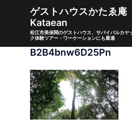
コ
ゲストハウスかたゑ庵
ン
テ
Kataean
ン
松江市美保関のゲストハウス、サバイバルカヤ
ツ
ク体験ツアー・ワーケーションにも最適
へ
ス
B2B4bnw6D25Pn
キ
ッ
プ