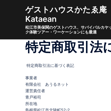
コ
ゲストハウスかたゑ庵
ン
テ
Kataean
ン
松江市美保関のゲストハウス、サバイバルカヤ
ツ
ク体験ツアー・ワーケーションにも最適
へ
ス
特定商取引法
キ
ッ
プ
特定商取引法に基づく表記
事業者
有限会社 あうるネット
運営責任者
青戸裕司
所在地
島根県松江市北陵町52-2