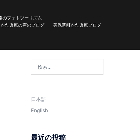
庵のフォトツーリズム
かたゑ庵の声のブログ
美保関町かたゑ庵ブログ
検
索:
日本語
English
最近の投稿