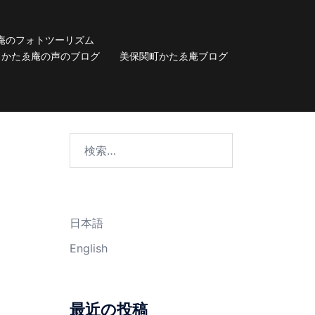
庵のフォトツーリズム
かたゑ庵の声のブログ
美保関町かたゑ庵ブログ
検
索:
日本語
English
最近の投稿