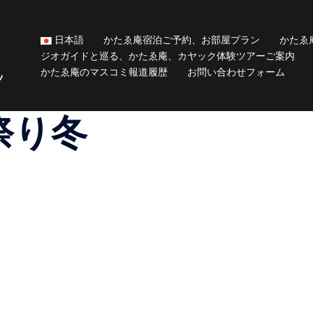
日本語
かたゑ庵宿泊ご予約、お部屋プラン
かたゑ
ジオガイドと巡る、かたゑ庵、カヤック体験ツアーご案内
かたゑ庵のマスコミ報道履歴
お問い合わせフォーム
ッ
祭り冬