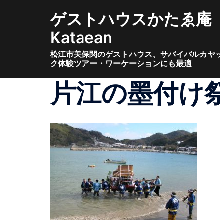
コ
ゲストハウスかたゑ庵
ン
テ
Kataean
ン
松江市美保関のゲストハウス、サバイバルカヤ
ツ
ク体験ツアー・ワーケーションにも最適
へ
ス
片江の墨付け
キ
ッ
プ