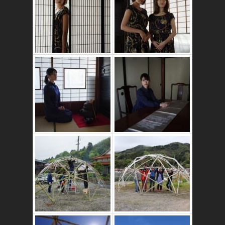
かたゑ庵築100年
の古民家