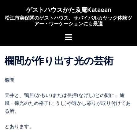
コ
ゲストハウスかたゑ庵Kataean
ン
松江市美保関のゲストハウス、サバイバルカヤック体験ツ
テ
アー・ワーケーションにも最適
ン
ト
ツ
グ
へ
ル
ス
欄間が作り出す光の芸術
メ
キ
ニ
ッ
ュ
プ
欄間
ー
天井と、鴨居(かもい)または長押(なげし)との間に、通
風・採光のため格子(こうし)や透かし彫りが取り付けてあ
る所。
とあります。