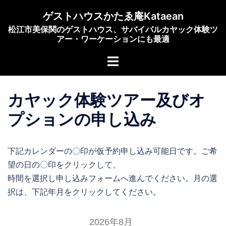
コ
ゲストハウスかたゑ庵Kataean
ン
松江市美保関のゲストハウス、サバイバルカヤック体験ツ
テ
アー・ワーケーションにも最適
ン
ト
ツ
グ
へ
ル
ス
カヤック体験ツアー及びオ
メ
キ
ニ
ッ
プションの申し込み
ュ
プ
ー
下記カレンダーの〇印が仮予約申し込み可能日です。ご希
望の日の〇印をクリックして、
時間を選択し申し込みフォームへ進んでください。月の選
択は、下記年月をクリックしてください。
2026年8月