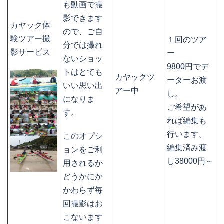
も動画で撮
影できます
カヤック体
ので、ご自
験ツアー撮
１回のツア
分では撮れ
影サービス
ー
ないショッ
9800円でデ
トはとても
カヤックツ
ーターお渡
いい思い出
アー中
し。
になりま
ご希望があ
す。
れば編集も
行います。
このオプシ
編集済み渡
ョンをご利
し38000円～
用されるか
どうかにか
かわらず毎
回撮影はお
こないます