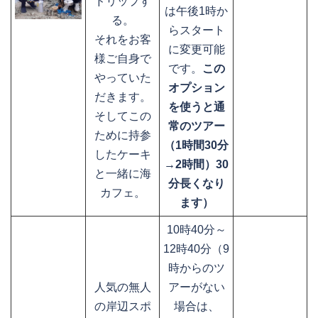
ドリップす
は午後1時か
る。
らスタート
それをお客
に変更可能
様ご自身で
です。
この
やっていた
オプション
だきます。
を使うと通
そしてこの
常のツアー
ために持参
（1時間30分
したケーキ
→2時間）30
と一緒に海
分長くなり
カフェ。
ます）
10時40分～
12時40分（9
時からのツ
人気の無人
アーがない
の岸辺スポ
場合は、