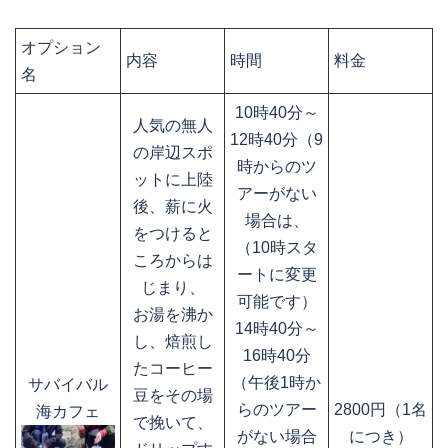
オプション
内容
時間
料金
名
10時40分～
人気の無人
12時40分（9
の岸辺スポ
時からのツ
ットに上陸
アーがない
後、薪に火
場合は、
をつけると
（10時スタ
ころからは
ートに変更
じまり、
可能です）
お湯を沸か
14時40分～
し、焙煎し
16時40分
たコーヒー
（午後1時か
サバイバル
豆をその場
らのツアー
2800円（1名
海カフェ
で挽いて、
がない場合
につき）