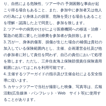
り、自然による危険性、ツアー中の 予測困難な事由が起
こり得る場合もあること、また、参加中に参加者又は他人
の行為により身体上の損害、危険を受ける場合もあること
を理解・認識した上で同意し、参加を致します。
2. ツアー中の病気やけがにより医療機関への移送・治療・
緊急の処置に要した治療費を参加者が負担致します。
3. 万が一、身体的傷害、損傷が生じた場合の補償は貴社の
加入している保険範囲内とし、主催、企画運営会社及び他
の参加者に対して責任を問わず、自己の責任において処理
を致します。ただし、三井住友海上保険賠償責任保険適用
範囲においてはこれを利用可能です。
4. 主催するツアーガイドの指示及び主催会社による安全指
導に従います。
5. カヤックツアーで当社が撮影した映像、写真等は、広報
活動(広告媒体・パンフレット・Web サイト等)に使用す
ることがあります。