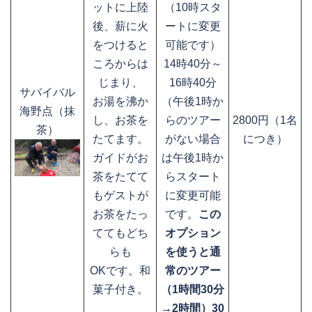
ットに上陸
（10時スタ
後、薪に火
ートに変更
をつけると
可能です）
ころからは
14時40分～
じまり、
16時40分
サバイバル
お湯を沸か
（午後1時か
海野点（抹
し、お茶を
らのツアー
2800円（1名
茶）
たてます。
がない場合
につき）
ガイドがお
は午後1時か
茶をたてて
らスタート
もゲストが
に変更可能
お茶をたっ
です。
この
ててもどち
オプション
らも
を使うと通
OKです。和
常のツアー
菓子付き。
（1時間30分
→2時間）30