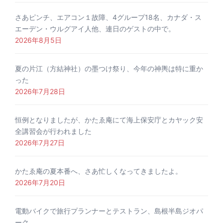
さあピンチ、エアコン１故障、4グループ18名、カナダ・ス
エーデン・ウルグアイ人他、連日のゲストの中で。
2026年8月5日
夏の片江（方結神社）の墨つけ祭り、今年の神輿は特に重か
った
2026年7月28日
恒例となりましたが、かたゑ庵にて海上保安庁とカヤック安
全講習会が行われました
2026年7月27日
かたゑ庵の夏本番へ、さあ忙しくなってきましたよ。
2026年7月20日
電動バイクで旅行プランナーとテストラン、島根半島ジオパ
ーク