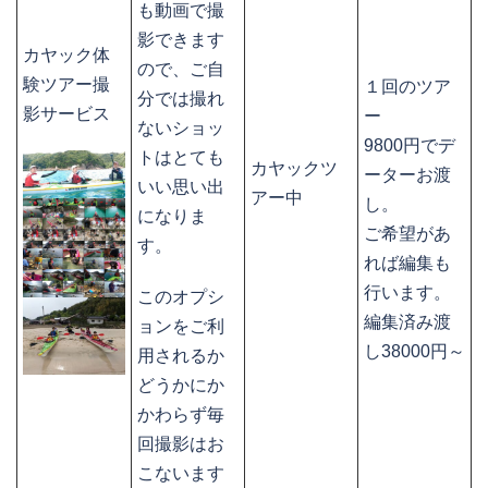
も動画で撮
影できます
カヤック体
ので、ご自
験ツアー撮
１回のツア
分では撮れ
影サービス
ー
ないショッ
9800円でデ
トはとても
カヤックツ
ーターお渡
いい思い出
アー中
し。
になりま
ご希望があ
す。
れば編集も
行います。
このオプシ
編集済み渡
ョンをご利
し38000円～
用されるか
どうかにか
かわらず毎
回撮影はお
こないます