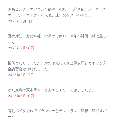
さあピンチ、エアコン１故障、4グループ18名、カナダ・ス
エーデン・ウルグアイ人他、連日のゲストの中で。
2026年8月5日
夏の片江（方結神社）の墨つけ祭り、今年の神輿は特に重か
った
2026年7月28日
恒例となりましたが、かたゑ庵にて海上保安庁とカヤック安
全講習会が行われました
2026年7月27日
かたゑ庵の夏本番へ、さあ忙しくなってきましたよ。
2026年7月20日
電動バイクで旅行プランナーとテストラン、島根半島ジオパ
ーク