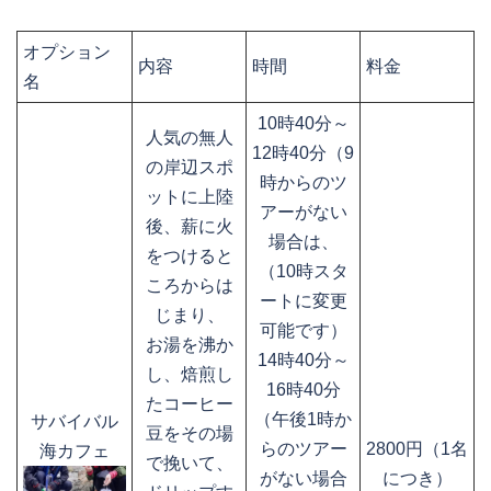
オプション
内容
時間
料金
名
10時40分～
人気の無人
12時40分（9
の岸辺スポ
時からのツ
ットに上陸
アーがない
後、薪に火
場合は、
をつけると
（10時スタ
ころからは
ートに変更
じまり、
可能です）
お湯を沸か
14時40分～
し、焙煎し
16時40分
たコーヒー
（午後1時か
サバイバル
豆をその場
らのツアー
2800円（1名
海カフェ
で挽いて、
がない場合
につき）