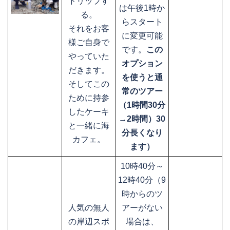
ドリップす
は午後1時か
る。
らスタート
それをお客
に変更可能
様ご自身で
です。
この
やっていた
オプション
だきます。
を使うと通
そしてこの
常のツアー
ために持参
（1時間30分
したケーキ
→2時間）30
と一緒に海
分長くなり
カフェ。
ます）
10時40分～
12時40分（9
時からのツ
人気の無人
アーがない
の岸辺スポ
場合は、