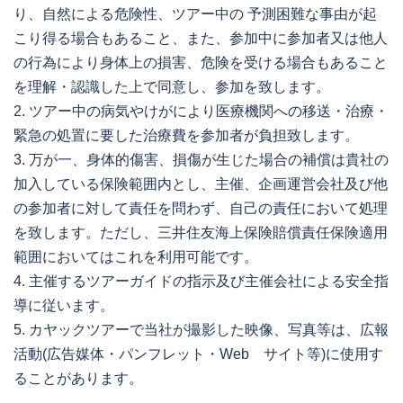
り、自然による危険性、ツアー中の 予測困難な事由が起
こり得る場合もあること、また、参加中に参加者又は他人
の行為により身体上の損害、危険を受ける場合もあること
を理解・認識した上で同意し、参加を致します。
2. ツアー中の病気やけがにより医療機関への移送・治療・
緊急の処置に要した治療費を参加者が負担致します。
3. 万が一、身体的傷害、損傷が生じた場合の補償は貴社の
加入している保険範囲内とし、主催、企画運営会社及び他
の参加者に対して責任を問わず、自己の責任において処理
を致します。ただし、三井住友海上保険賠償責任保険適用
範囲においてはこれを利用可能です。
4. 主催するツアーガイドの指示及び主催会社による安全指
導に従います。
5. カヤックツアーで当社が撮影した映像、写真等は、広報
活動(広告媒体・パンフレット・Web サイト等)に使用す
ることがあります。