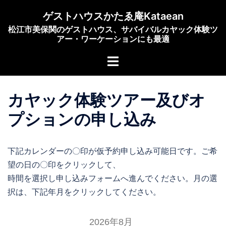
コ
ゲストハウスかたゑ庵Kataean
ン
松江市美保関のゲストハウス、サバイバルカヤック体験ツ
テ
アー・ワーケーションにも最適
ン
ト
ツ
グ
へ
ル
ス
カヤック体験ツアー及びオ
メ
キ
ニ
ッ
プションの申し込み
ュ
プ
ー
下記カレンダーの〇印が仮予約申し込み可能日です。ご希
望の日の〇印をクリックして、
時間を選択し申し込みフォームへ進んでください。月の選
択は、下記年月をクリックしてください。
2026年8月