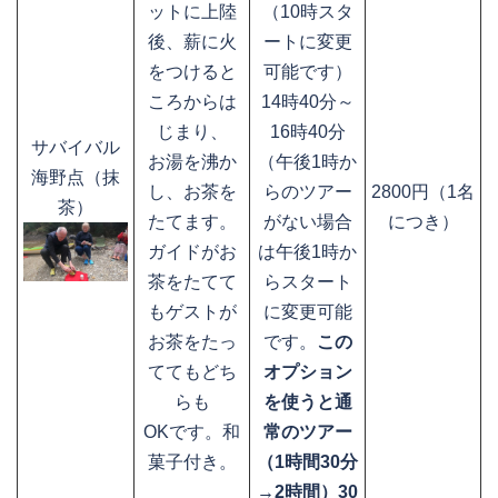
ットに上陸
（10時スタ
後、薪に火
ートに変更
をつけると
可能です）
ころからは
14時40分～
じまり、
16時40分
サバイバル
お湯を沸か
（午後1時か
海野点（抹
し、お茶を
らのツアー
2800円（1名
茶）
たてます。
がない場合
につき）
ガイドがお
は午後1時か
茶をたてて
らスタート
もゲストが
に変更可能
お茶をたっ
です。
この
ててもどち
オプション
らも
を使うと通
OKです。和
常のツアー
菓子付き。
（1時間30分
→2時間）30