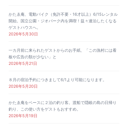
かたゑ庵、電動バイク（免許不要・16才以上）6/15レンタル
開始。国立公園・ジオパーク内を満喫！益々連泊したくなる
ゲストハウスへ。
2026年5月30日
一カ月前に来られたゲストからのお手紙、「この漁村には看
板や広告の類が少ない」と
2026年5月21日
８月の宿泊予約につきまして6/1より可能になります。
2026年5月20日
かたゑ庵をベースに２泊の釣り客。渡船で隠岐の島の日帰り
釣り、この使い方をゲストもおすすめ。
2026年5月19日