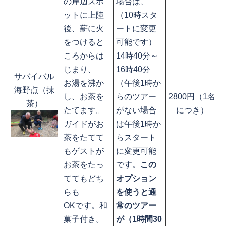
の岸辺スポ
場合は、
ットに上陸
（10時スタ
後、薪に火
ートに変更
をつけると
可能です）
ころからは
14時40分～
じまり、
16時40分
サバイバル
お湯を沸か
（午後1時か
海野点（抹
し、お茶を
らのツアー
2800円（1名
茶）
たてます。
がない場合
につき）
ガイドがお
は午後1時か
茶をたてて
らスタート
もゲストが
に変更可能
お茶をたっ
です。
この
ててもどち
オプション
らも
を使うと通
OKです。和
常のツアー
菓子付き。
が（1時間30