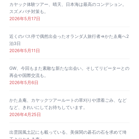
カヤック体験ツアー、晴天、日本海は最高のコンデション。
スズメバチ対策も。
2026年5月17日
近くのバス停で偶然出会ったオランダ人旅行者⇒かたゑ庵へ2
泊3日
2026年5月11日
GW、今回もまた素敵な新たな出会い。そしてリピーターとの
再会や国際交流も。
2026年5月6日
かたゑ庵、カヤックツアールートの草刈りや漂着ごみ、など
など、きれいにしてお待ちしています。
2026年4月25日
出雲国風土記にも載っている、美保関の碁石の石を求めて埼