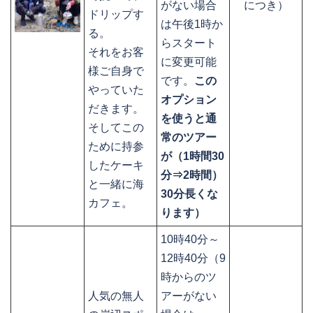
がない場合
につき）
ドリップす
は午後1時か
る。
らスタート
それをお客
に変更可能
様ご自身で
です。
この
やっていた
オプション
だきます。
を使うと通
そしてこの
常のツアー
ために持参
が（1時間30
したケーキ
分⇒2時間）
と一緒に海
30分長くな
カフェ。
ります）
10時40分～
12時40分（9
時からのツ
人気の無人
アーがない