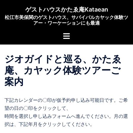
コ
ゲストハウスかたゑ庵Kataean
ン
松江市美保関のゲストハウス、サバイバルカヤック体験ツ
テ
アー・ワーケーションにも最適
ン
ト
ツ
グ
へ
ル
ス
ジオガイドと巡る、かたゑ
メ
キ
ニ
ッ
庵、カヤック体験ツアーご
ュ
プ
案内
ー
下記カレンダーの〇印が仮予約申し込み可能日です。ご希
望の日の〇印をクリックして、
時間を選択し申し込みフォームへ進んでください。月の選
択は、下記年月をクリックしてください。