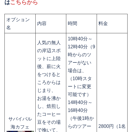
は
こちらから
オプション
内容
時間
料金
名
10時40分～
人気の無人
12時40分（9
の岸辺スポ
時からのツ
ットに上陸
アーがない
後、薪に火
場合は、
をつけると
（10時スタ
ころからは
ートに変更
じまり、
可能です）
お湯を沸か
14時40分～
し、焙煎し
16時40分
たコーヒー
（午後1時か
サバイバル
豆をその場
らのツアー
2800円（1名
海カフェ
で挽いて、