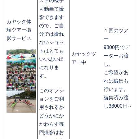
ストの様子
も動画で撮
影できます
カヤック体
ので、ご自
験ツアー撮
１回のツア
分では撮れ
影サービス
ー
ないショッ
9800円でデ
トはとても
カヤックツ
ーターお渡
いい思い出
アー中
し。
になりま
ご希望があ
す。
れば編集も
行います。
このオプシ
編集済み渡
ョンをご利
し38000円～
用されるか
どうかにか
かわらず毎
回撮影はお