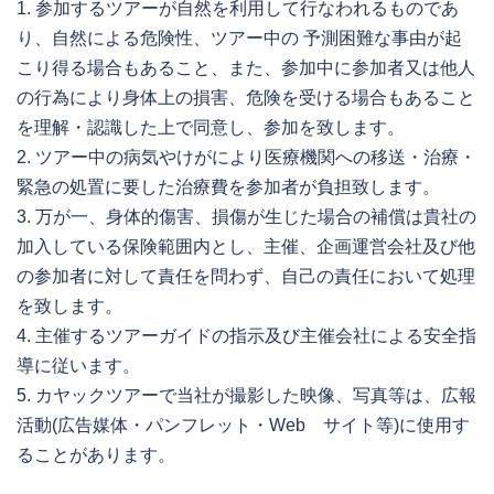
1. 参加するツアーが自然を利用して行なわれるものであ
り、自然による危険性、ツアー中の 予測困難な事由が起
こり得る場合もあること、また、参加中に参加者又は他人
の行為により身体上の損害、危険を受ける場合もあること
を理解・認識した上で同意し、参加を致します。
2. ツアー中の病気やけがにより医療機関への移送・治療・
緊急の処置に要した治療費を参加者が負担致します。
3. 万が一、身体的傷害、損傷が生じた場合の補償は貴社の
加入している保険範囲内とし、主催、企画運営会社及び他
の参加者に対して責任を問わず、自己の責任において処理
を致します。
4. 主催するツアーガイドの指示及び主催会社による安全指
導に従います。
5. カヤックツアーで当社が撮影した映像、写真等は、広報
活動(広告媒体・パンフレット・Web サイト等)に使用す
ることがあります。