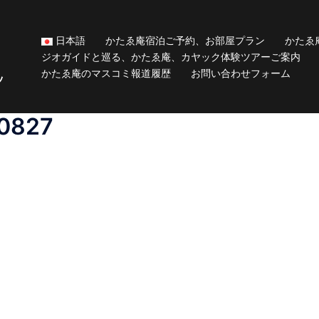
日本語
かたゑ庵宿泊ご予約、お部屋プラン
かたゑ
ジオガイドと巡る、かたゑ庵、カヤック体験ツアーご案内
かたゑ庵のマスコミ報道履歴
お問い合わせフォーム
ッ
0827