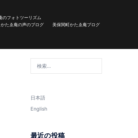
庵のフォトツーリズム
かたゑ庵の声のブログ
美保関町かたゑ庵ブログ
検
索:
日本語
English
最近の投稿