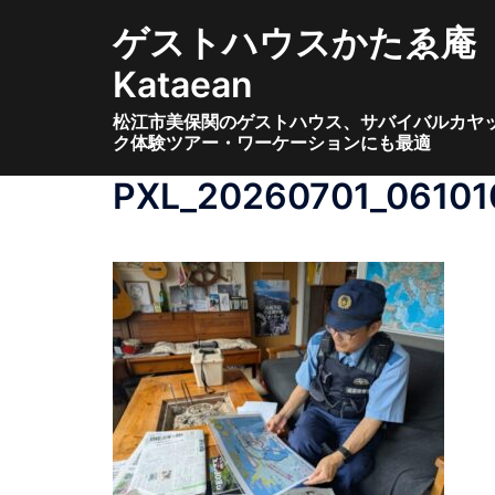
コ
ゲストハウスかたゑ庵
ン
テ
Kataean
ン
松江市美保関のゲストハウス、サバイバルカヤ
ツ
ク体験ツアー・ワーケーションにも最適
へ
ス
PXL_20260701_06101
キ
ッ
プ