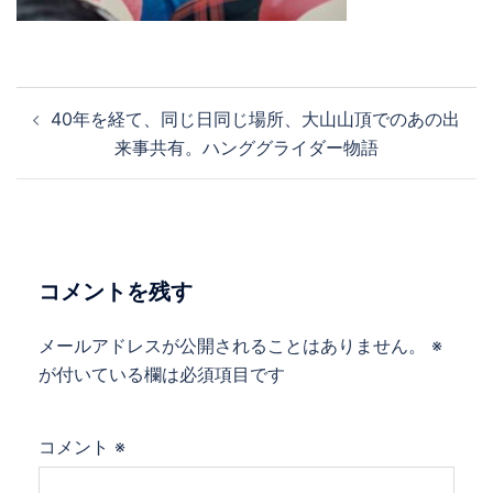
投
40年を経て、同じ日同じ場所、大山山頂でのあの出
稿
来事共有。ハンググライダー物語
ナ
ビ
ゲ
ー
シ
コメントを残す
ョ
ン
メールアドレスが公開されることはありません。
※
が付いている欄は必須項目です
コメント
※