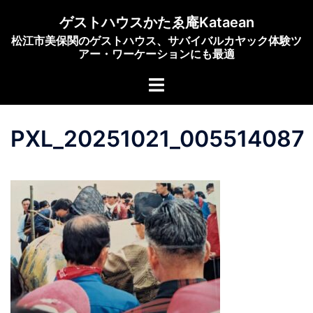
コ
ゲストハウスかたゑ庵Kataean
ン
松江市美保関のゲストハウス、サバイバルカヤック体験ツ
テ
アー・ワーケーションにも最適
ン
ト
ツ
グ
へ
ル
ス
PXL_20251021_005514087
メ
キ
ニ
ッ
ュ
プ
ー