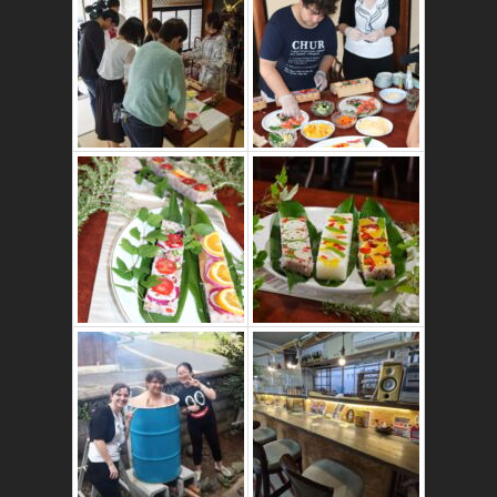
かたゑ庵ワークシ
ョップ、ベジスシ