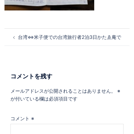
投
台湾⇔米子便での台湾旅行者2泊3日かたゑ庵で
稿
ナ
ビ
ゲ
ー
コメントを残す
シ
ョ
メールアドレスが公開されることはありません。
※
ン
が付いている欄は必須項目です
コメント
※