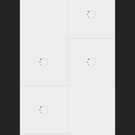
かたゑ庵ワークシ
ョップ、ベジスシ