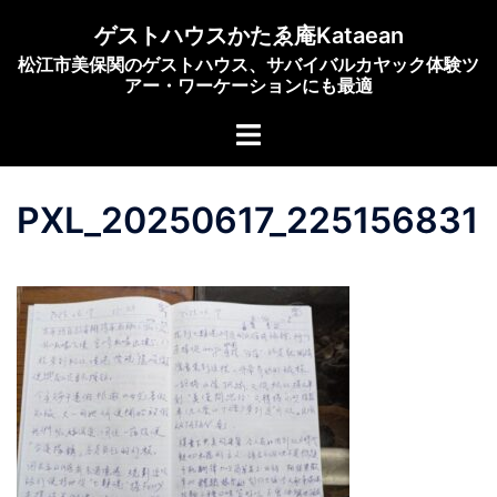
コ
ゲストハウスかたゑ庵Kataean
ン
松江市美保関のゲストハウス、サバイバルカヤック体験ツ
テ
アー・ワーケーションにも最適
ン
ト
ツ
グ
へ
ル
ス
PXL_20250617_225156831
メ
キ
ニ
ッ
ュ
プ
ー