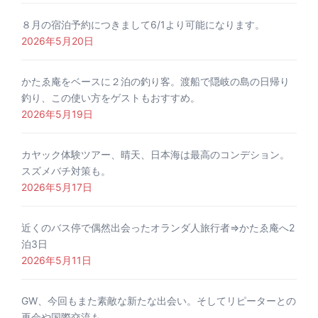
８月の宿泊予約につきまして6/1より可能になります。
2026年5月20日
かたゑ庵をベースに２泊の釣り客。渡船で隠岐の島の日帰り
釣り、この使い方をゲストもおすすめ。
2026年5月19日
カヤック体験ツアー、晴天、日本海は最高のコンデション。
スズメバチ対策も。
2026年5月17日
近くのバス停で偶然出会ったオランダ人旅行者⇒かたゑ庵へ2
泊3日
2026年5月11日
GW、今回もまた素敵な新たな出会い。そしてリピーターとの
再会や国際交流も。