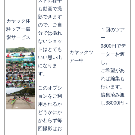
ストの様子
も動画で撮
影できます
カヤック体
ので、ご自
験ツアー撮
１回のツア
分では撮れ
影サービス
ー
ないショッ
9800円でデ
トはとても
カヤックツ
ーターお渡
いい思い出
アー中
し。
になりま
ご希望があ
す。
れば編集も
行います。
このオプシ
編集済み渡
ョンをご利
し38000円～
用されるか
どうかにか
かわらず毎
回撮影はお