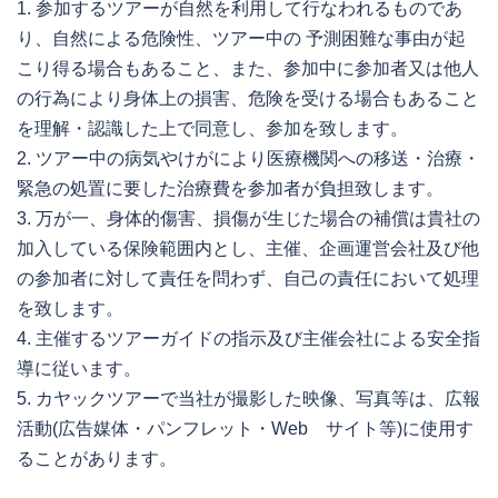
1. 参加するツアーが自然を利用して行なわれるものであ
り、自然による危険性、ツアー中の 予測困難な事由が起
こり得る場合もあること、また、参加中に参加者又は他人
の行為により身体上の損害、危険を受ける場合もあること
を理解・認識した上で同意し、参加を致します。
2. ツアー中の病気やけがにより医療機関への移送・治療・
緊急の処置に要した治療費を参加者が負担致します。
3. 万が一、身体的傷害、損傷が生じた場合の補償は貴社の
加入している保険範囲内とし、主催、企画運営会社及び他
の参加者に対して責任を問わず、自己の責任において処理
を致します。
4. 主催するツアーガイドの指示及び主催会社による安全指
導に従います。
5. カヤックツアーで当社が撮影した映像、写真等は、広報
活動(広告媒体・パンフレット・Web サイト等)に使用す
ることがあります。