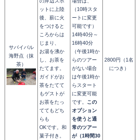
の岸辺スポ
場合は、
ットに上陸
（10時スタ
後、薪に火
ートに変更
をつけると
可能です）
ころからは
14時40分～
じまり、
16時40分
サバイバル
お湯を沸か
（午後1時か
海野点（抹
し、お茶を
らのツアー
2800円（1名
茶）
たてます。
がない場合
につき）
ガイドがお
は午後1時か
茶をたてて
らスタート
もゲストが
に変更可能
お茶をたっ
です。
この
ててもどち
オプション
らも
を使うと通
OKです。和
常のツアー
菓子付き。
が（1時間30