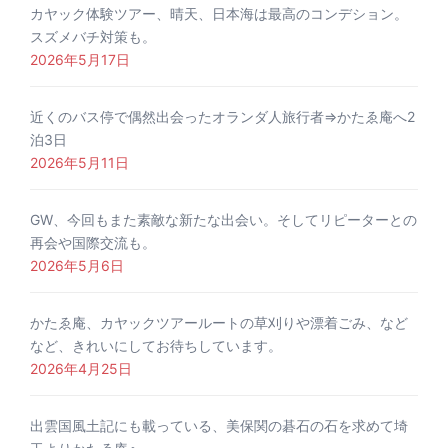
カヤック体験ツアー、晴天、日本海は最高のコンデション。
スズメバチ対策も。
2026年5月17日
近くのバス停で偶然出会ったオランダ人旅行者⇒かたゑ庵へ2
泊3日
2026年5月11日
GW、今回もまた素敵な新たな出会い。そしてリピーターとの
再会や国際交流も。
2026年5月6日
かたゑ庵、カヤックツアールートの草刈りや漂着ごみ、など
など、きれいにしてお待ちしています。
2026年4月25日
出雲国風土記にも載っている、美保関の碁石の石を求めて埼