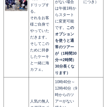
がない場合
につき）
ドリップす
は午後1時か
る。
らスタート
それをお客
に変更可能
様ご自身で
です。
この
やっていた
オプション
だきます。
を使うと通
そしてこの
常のツアー
ために持参
が（1時間30
したケーキ
分⇒2時間）
と一緒に海
30分長くな
カフェ。
ります）
10時40分～
12時40分（9
時からのツ
人気の無人
アーがない