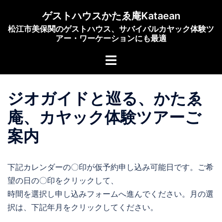
コ
ゲストハウスかたゑ庵Kataean
ン
松江市美保関のゲストハウス、サバイバルカヤック体験ツ
テ
アー・ワーケーションにも最適
ン
ト
ツ
グ
へ
ル
ス
ジオガイドと巡る、かたゑ
メ
キ
ニ
ッ
庵、カヤック体験ツアーご
ュ
プ
案内
ー
下記カレンダーの〇印が仮予約申し込み可能日です。ご希
望の日の〇印をクリックして、
時間を選択し申し込みフォームへ進んでください。月の選
択は、下記年月をクリックしてください。