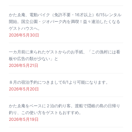
かたゑ庵、電動バイク（免許不要・16才以上）6/15レンタル
開始。国立公園・ジオパーク内を満喫！益々連泊したくなる
ゲストハウスへ。
2026年5月30日
一カ月前に来られたゲストからのお手紙、「この漁村には看
板や広告の類が少ない」と
2026年5月21日
８月の宿泊予約につきまして6/1より可能になります。
2026年5月20日
かたゑ庵をベースに２泊の釣り客。渡船で隠岐の島の日帰り
釣り、この使い方をゲストもおすすめ。
2026年5月19日