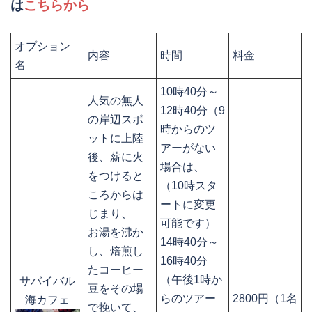
は
こちらから
オプション
内容
時間
料金
名
10時40分～
人気の無人
12時40分（9
の岸辺スポ
時からのツ
ットに上陸
アーがない
後、薪に火
場合は、
をつけると
（10時スタ
ころからは
ートに変更
じまり、
可能です）
お湯を沸か
14時40分～
し、焙煎し
16時40分
たコーヒー
（午後1時か
サバイバル
豆をその場
らのツアー
2800円（1名
海カフェ
で挽いて、