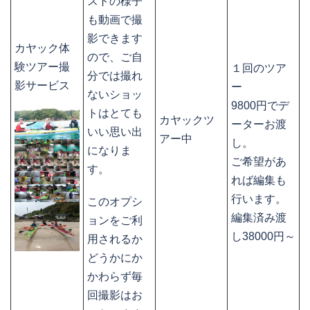
ストの様子
も動画で撮
影できます
カヤック体
ので、ご自
験ツアー撮
１回のツア
分では撮れ
影サービス
ー
ないショッ
9800円でデ
トはとても
カヤックツ
ーターお渡
いい思い出
アー中
し。
になりま
ご希望があ
す。
れば編集も
行います。
このオプシ
編集済み渡
ョンをご利
し38000円～
用されるか
どうかにか
かわらず毎
回撮影はお