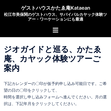
コ
ゲストハウスかたゑ庵Kataean
ン
松江市美保関のゲストハウス、サバイバルカヤック体験ツ
テ
アー・ワーケーションにも最適
ン
ト
ツ
グ
へ
ル
ス
ジオガイドと巡る、かたゑ
メ
キ
ニ
ッ
庵、カヤック体験ツアーご
ュ
プ
案内
ー
下記カレンダーの〇印が仮予約申し込み可能日です。ご希
望の日の〇印をクリックして、
時間を選択し申し込みフォームへ進んでください。月の選
択は、下記年月をクリックしてください。