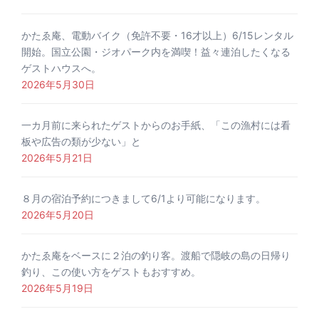
かたゑ庵、電動バイク（免許不要・16才以上）6/15レンタル
開始。国立公園・ジオパーク内を満喫！益々連泊したくなる
ゲストハウスへ。
2026年5月30日
一カ月前に来られたゲストからのお手紙、「この漁村には看
板や広告の類が少ない」と
2026年5月21日
８月の宿泊予約につきまして6/1より可能になります。
2026年5月20日
かたゑ庵をベースに２泊の釣り客。渡船で隠岐の島の日帰り
釣り、この使い方をゲストもおすすめ。
2026年5月19日