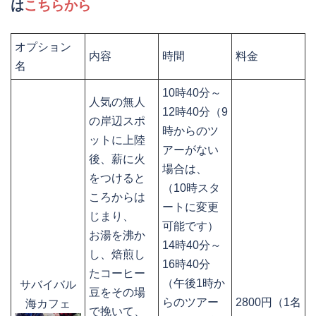
は
こちらから
オプション
内容
時間
料金
名
10時40分～
人気の無人
12時40分（9
の岸辺スポ
時からのツ
ットに上陸
アーがない
後、薪に火
場合は、
をつけると
（10時スタ
ころからは
ートに変更
じまり、
可能です）
お湯を沸か
14時40分～
し、焙煎し
16時40分
たコーヒー
（午後1時か
サバイバル
豆をその場
らのツアー
2800円（1名
海カフェ
で挽いて、