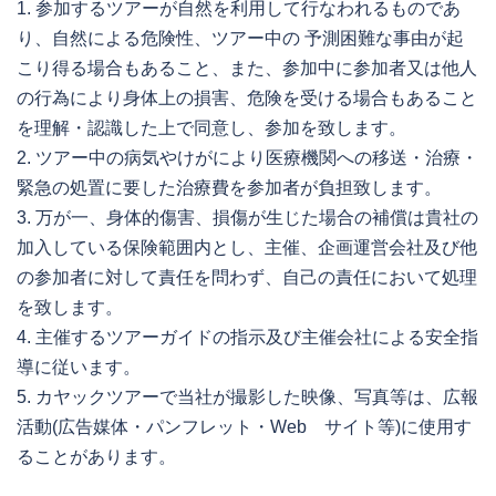
1. 参加するツアーが自然を利用して行なわれるものであ
り、自然による危険性、ツアー中の 予測困難な事由が起
こり得る場合もあること、また、参加中に参加者又は他人
の行為により身体上の損害、危険を受ける場合もあること
を理解・認識した上で同意し、参加を致します。
2. ツアー中の病気やけがにより医療機関への移送・治療・
緊急の処置に要した治療費を参加者が負担致します。
3. 万が一、身体的傷害、損傷が生じた場合の補償は貴社の
加入している保険範囲内とし、主催、企画運営会社及び他
の参加者に対して責任を問わず、自己の責任において処理
を致します。
4. 主催するツアーガイドの指示及び主催会社による安全指
導に従います。
5. カヤックツアーで当社が撮影した映像、写真等は、広報
活動(広告媒体・パンフレット・Web サイト等)に使用す
ることがあります。