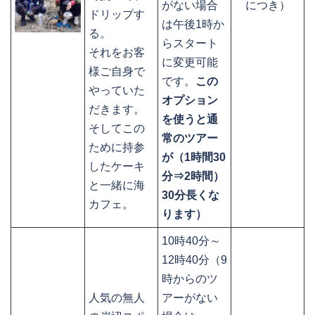
がない場合
につき）
ドリップす
は午後1時か
る。
らスタート
それをお客
に変更可能
様ご自身で
です。
この
やっていた
オプション
だきます。
を使うと通
そしてこの
常のツアー
ために持参
が（1時間30
したケーキ
分⇒2時間）
と一緒に海
30分長くな
カフェ。
ります）
10時40分～
12時40分（9
時からのツ
人気の無人
アーがない