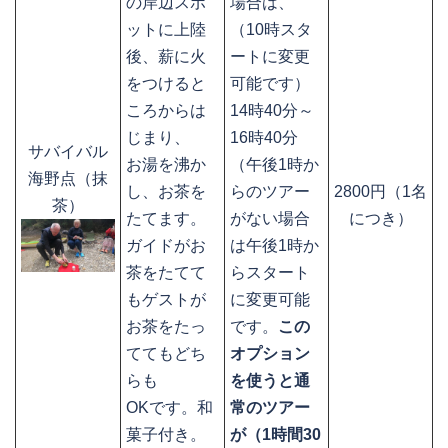
の岸辺スポ
場合は、
ットに上陸
（10時スタ
後、薪に火
ートに変更
をつけると
可能です）
ころからは
14時40分～
じまり、
16時40分
サバイバル
お湯を沸か
（午後1時か
海野点（抹
し、お茶を
らのツアー
2800円（1名
茶）
たてます。
がない場合
につき）
ガイドがお
は午後1時か
茶をたてて
らスタート
もゲストが
に変更可能
お茶をたっ
です。
この
ててもどち
オプション
らも
を使うと通
OKです。和
常のツアー
菓子付き。
が（1時間30