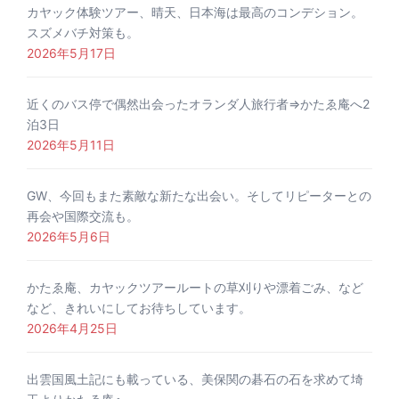
カヤック体験ツアー、晴天、日本海は最高のコンデション。
スズメバチ対策も。
2026年5月17日
近くのバス停で偶然出会ったオランダ人旅行者⇒かたゑ庵へ2
泊3日
2026年5月11日
GW、今回もまた素敵な新たな出会い。そしてリピーターとの
再会や国際交流も。
2026年5月6日
かたゑ庵、カヤックツアールートの草刈りや漂着ごみ、など
など、きれいにしてお待ちしています。
2026年4月25日
出雲国風土記にも載っている、美保関の碁石の石を求めて埼